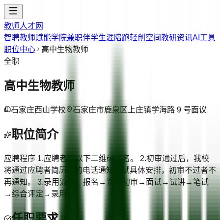
教师人才网
智聘教师
赋能学院
兼职伴学
生涯陪跑
轻创空间
教研资讯
AI工具
职位中心
高中生物教师
全职
高中生物教师
石家庄西山学校
石家庄市鹿泉区上庄镇学海路 9 号
面议
职位简介
应聘程序 1.应聘者扫以下二维码报名。 2.初审通过后，我校
将通过应聘者简历中的电话通知面试具体安排，初审不过者不
再通知。 3.录用流程：报名→资格初审→面试→试讲→笔试
→综合评定→录用。
任职要求