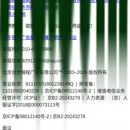
沈阳
教师招聘
大连
教师招聘
哈尔滨
教师招聘
长春
教师招聘
吉林
教师招聘
齐齐哈尔
教师招聘
教师人才网
智聘教师，赋能教育；教以启智，师由我成！
关于我们
广告服务
法律声明
意见建议
客服热线
010-65510988
客服信箱
929123456@qq.com
北京创世锦程广告有限公司™ 2003–
2026
版权所有
营业执照：91110101801226149Q | 网安备：
11010502040229 | 京ICP备08012140号-2 | 增值电信业务
经营许可（ICP证）：京B2-20243278 | 人力资源：（京）人
服证字[2018]0300073113号
京ICP备08012140号-2 | 京B2-20243278
面议