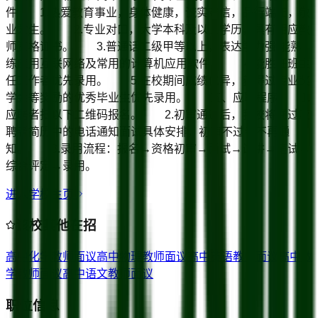
件 1.热爱教育事业，身体健康，诚实守信，品行端正，敬
业爱生。 2.专业对口，大学本科及以上学历，具有相应教
师资格证书。 3.普通话二级甲等以上，表达能力强;能熟
练应用互联网络及常用的计算机应用软件。 4.能胜任班主
任工作者优先录用。 5.在校期间成绩优异，获得过专业奖
学金等奖励的优秀毕业生优先录用。 五、应聘程序 1.
应聘者扫以下二维码报名。 2.初审通过后，我校将通过应
聘者简历中的电话通知面试具体安排，初审不过者不再通
知。 3.录用流程：报名→资格初审→面试→试讲→笔试→
综合评定→录用。
进入学校主页
该校其他在招
高中化学教师
面议
高中物理教师
面议
高中英语教师
面议
高中数
学教师
面议
高中语文教师
面议
职位信息