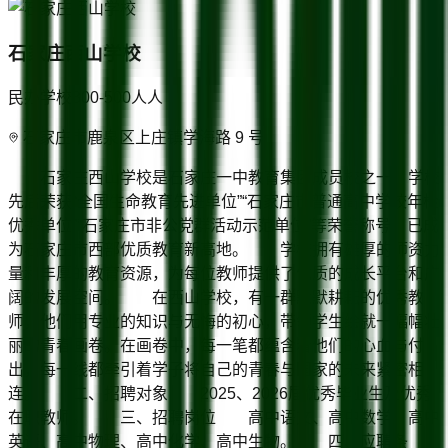
石家庄西山学校
民办学校
300-500人
人
石家庄市鹿泉区上庄镇学海路 9 号
石家庄西山学校是石家庄一中教育集团成员校之一。学校
先后荣获“全国生命教育先进单位”“石家庄市普通高中学校年检
优秀单位”“石家庄市非公党群活动示范单位”等荣誉称号，已成
为石家庄市西部优质教育新高地。 学校拥有雄厚的师资力
量和丰厚的教育资源，为每位教师提供了优质的成长平台和广
阔的发展空间。 在西山学校，有一群默默耕耘的优秀教
师，他们用专业的知识与无悔的初心，带领学生绘就一幅幅壮
丽的青春画卷。在画卷中，每一笔都蕴含着他们的心血与付
出，每一线都牵引着学子将自己的青春与国家的未来紧密相
连。 二、招聘对象 2025、2026届优秀毕业生及优秀
在职教师。 三、招聘岗位 高中语文、高中数学、高中
英语、高中物理、高中化学、高中生物。 四、应聘条