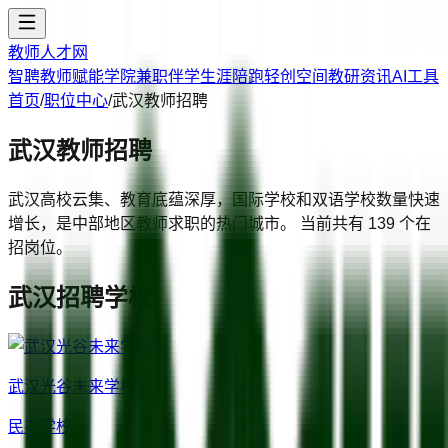
教师人才网
智聘教师
赋能学院
兼职伴学
生涯陪跑
轻创空间
教研资讯
AI工具
首页
/
职位中心
/
武汉
教师招聘
武汉
教师招聘
武汉高校云集、教育底蕴深厚，国际学校和双语学校数量快速
增长，是中部地区教师求职的热门城市。
当前共有
139
个在
招岗位。
武汉
招聘学校
武汉光谷未来学校
民办学校