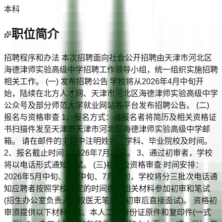
本科
职位简介
招聘程序和办法 本次招聘面向社会公开招聘由天津市河北区
海德津师实验高级中学招聘工作领导小组，统一组织实施招聘
相关工作。 (一) 发布招聘公告 学校将从2026年4月中旬开
始，陆续在北方人才网、天津市河北区海德津师实验高级中学
公众号及部分师范大学就业网站等平台发布招聘公告。 (二)
报名与资格审查 1、报名方式：请报名者将简历及相关资格证
书扫描件发至天津市天津市河北区海德津师实验高级中学邮
箱。 请在邮件的主题中注明姓名、学科、毕业院校及时间。
2、报名截止时间：2026年7月15日。 3、通过初审者，学校
将以电话形式通知初试。 (三)初试及资格审查 时间安排：
2026年5月中旬、6月中旬、7月中旬，学校将分三批次电话通
知应聘者按照学校规定的时间携带相关材料参加初审和笔试
(招生办公室负责人和校医无笔试，初审后直接面试)。 资格初
审须提供以下材料： 1、本人二代身份证原件和复印件(一式