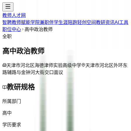
教师人才网
智聘教师
赋能学院
兼职伴学
生涯陪跑
轻创空间
教研资讯
AI工具
职位中心
高中政治教师
全职
高中政治教师
天津市河北区海德津师实验高级中学
天津市河北区外环东
路辅路与金钟河大街交口
面议
教研规格
所属部门
高中
学历要求