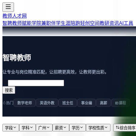
教师人才网
智聘教师
赋能学院
兼职伴学
生涯陪跑
轻创空间
教研资讯
AI工具
智聘教师
让专业与岗位精准匹配，让招聘更高效，让教师更出彩。
搜索
热门
数学老师
英语外教
班主任
事业编
高薪
IB课程
学段
学科
广州
薪资
学历
学校性质
综合排序