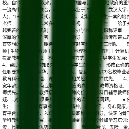
校。自2021年创办以来，学校深受中国与新加坡两地政府
一流高中名师强强联合，教师主要毕业于清华大学、武汉大学、
人)、“1+1+N”教学模式，实施个性化、定制化、一生
老师 都会受到非常多的关怀和重视 对于学生 给予充
越完善的薪酬福利机制 享受和公办学校同等的职称评审
深厚的优秀教育工作者 名专家指导 资深教师传帮带式
育梦想的集结地 期待加入一个有趣有料的教职工团队 欢迎
师 | 生物教师政治教师丨历史教师 | 地理教师美术教师丨
提高教学质量; 2、不断创新教学方式，专业引导学生发展
4、帮助开拓学生的知识视野，培养学生的责任感，形成正确
任职要求 1、清华、北大、浙大、复旦等中国C9名校毕业
教育科研、德育管理、课程建设等相关经验的教师优先; 4、
宽年龄); 6、持有应聘学科相对应的高级中学教师资格证
师优先。 辅导教师招聘 招聘岗位 各科目辅导教师招
疑、1对1解惑、专项提升，解决学生的课后遗留问题。 ● 任职要
生; 4、热爱教育事业，有奉献精神，善于合作，身心健康
育平台：师徒结对，入职即配备高级职称名师指导，快速向骨
学科教师基本功大赛，推荐优秀教师到国内名校参加学习培训
资，具有市场竞争优势的薪酬收入; 带薪寒暑假、五险一