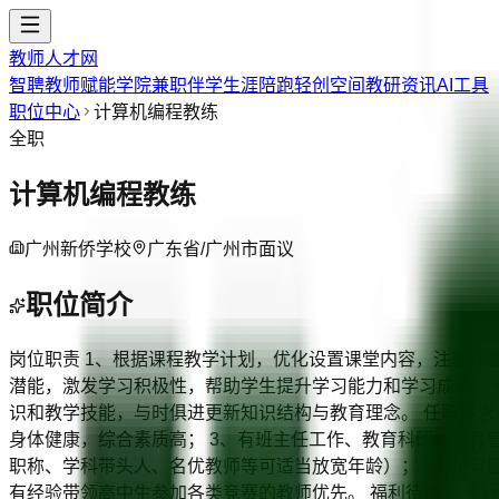
教师人才网
智聘教师
赋能学院
兼职伴学
生涯陪跑
轻创空间
教研资讯
AI工具
职位中心
计算机编程教练
全职
计算机编程教练
广州新侨学校
广东省/广州市
面议
职位简介
岗位职责 1、根据课程教学计划，优化设置课堂内容，注重课
潜能，激发学习积极性，帮助学生提升学习能力和学习成绩； 
识和教学技能，与时俱进更新知识结构与教育理念。 任职要求
身体健康，综合素质高； 3、有班主任工作、教育科研、德育
职称、学科带头人、名优教师等可适当放宽年龄）； 6、持有
有经验带领高中生参加各类竞赛的教师优先。 福利待遇 高于