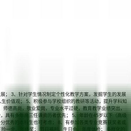
发展； 3、针对学生情况制定个性化教学方案，发掘学生的发展
生价值观； 5、积极参与学校组织的教研等活动，提升学科知
2、师德高尚，敬业爱岗，专业水平过硬，教育教学业绩突出，
，具有多年高三任课资历者优先； 5、年龄在45岁以下（高级
十分优秀的本科生也可考虑； 8、有参加各类专业竞赛获奖者或
险一金、年终奖； 节日福利、生日会、年度体检； 多样化的