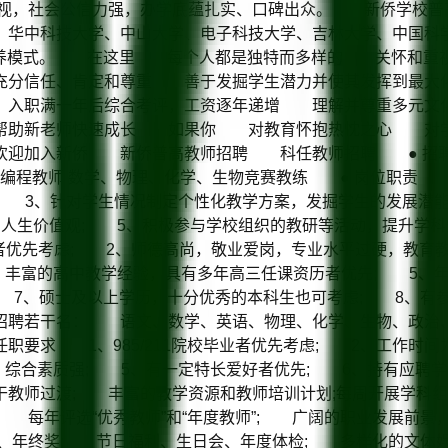
的重视，社会公信力强，办学底蕴扎实、口碑出众。 新侨学校普
华中科技大学、中山大学、电子科技大学、吉林大学、中国科学
一案的培养模式。 在这里 每个人都是独特而多样的 关怀和
分信任、肯定和尊重 善于发掘学生潜力并使其发挥到最
 入职满一年后综合考评，工资逐年递增 理解并尊重多元文
帮助新老师快速成长 如果你 对教育怀抱热忱之心 对
加入新侨 新侨普高教师招聘 科任教师招聘 ● 招聘岗位 
计算机编程教师 数学、物理、化学、生物竞赛教练 ● 岗位职
; 3、针对学生情况制定个性化教学方案，发掘学生的发展
的人生价值观; 5、积极参与学校组织的教研等活动，提升学
者优先考虑; 2、师德高尚，敬业爱岗，专业水平过硬，教育
丰富的高中教学经验，具有多年高三任课资历者优先; 5、年
; 7、硕士及以上学历，十分优秀的本科生也可考虑; 8、有
聘若干名： 语文、数学、英语、物理、化学、生物、政治、
求 1、985/211院校毕业者优先考虑; 2、工作时间为下午
，综合素质强; 5、有一定特长爱好者优先; 6、持有应
干教师过渡; 丰富的教学资源和教师培训计划;每周开展学科
; 每年评选“优秀教师”和“年度教师”; 广阔的职业发展
金、年终奖; 节日福利、生日会、年度体检; 多样化的文体