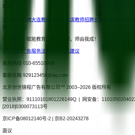
东北
沈阳
教师招聘
大连
教师招聘
哈尔滨
教师招聘
长春
教师招聘
吉林
教师人才网
智聘教师，赋能教育；教以启智，师由我成！
关于我们
广告服务
法律声明
意见建议
客服热线
010-65510988
客服信箱
929123456@qq.com
北京创世锦程广告有限公司™ 2003–
2026
版权所有
营业执照：91110101801226149Q | 网安备：110105020
[2018]0300073113号
京ICP备08012140号-2 | 京B2-20243278
面议