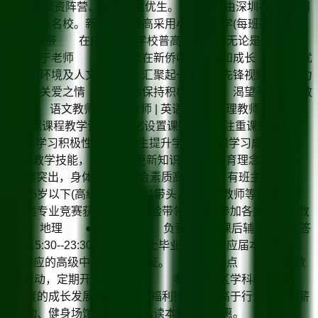
高聚集名师资阵营、培养名生优生。师资团队由深圳名师+全国
院大学等名校。新侨学校普高采用小班化教学(每班不超过30
重视 丨 传帮带 在广州新侨学校普高学部 无论是同学还是
大化 对于老师 让教育者在新侨收获幸福和成长 通过优
化的交流环境及人文关怀 汇聚起一批具有先锋视野 实力
学生充满关爱之情 对生活保持积极心态 渴望寻求一个教
语文教师丨数学教师 | 英语教师 | 物理教师丨化学教
责 1、根据课程教学计划，优化设置课堂内容，注重课堂效率，
潜能，激发学习积极性，帮助学生提升学习能力和学习成绩;
科知识和教学技能，与时俱进更新知识结构与教育理念。 ●
教学业绩突出，身体健康，综合素质高; 3、有班主任工作、
龄在45岁以下(高级职称、学科带头人、名优教师等可适当放
参加各类专业竞赛获奖者或有经验带领高中生参加各类竞赛的教
历史、地理 ● 岗位职责 负责学生的课后辅导、小组答
15:30--23:30; 3、硕士毕业生或优秀应届本科毕业
聘学科相对应的高级中学教师资格证。 职位亮点 一流的教
组教研活动，定期开展业务培训; 参加市、区学科教研活动、
前景，多维度的成长发展路径。 福利待遇 高于行业水平的薪
娱乐活动、健身场馆; 子女入读本校学费优惠。 在这