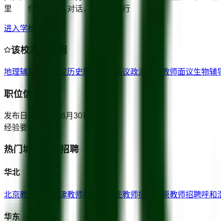
里 你将与名人对话，与青春同行
进入学校主页
该校其他在招
地理辅导教师
面议
历史辅导教师
面议
政治辅导教师
面议
生物辅
职位信息
发布日期
2026年6月30日
经验要求
不限
热门城市教师招聘
华北
北京
教师招聘
天津
教师招聘
石家庄
教师招聘
太原
教师招聘
呼和
华东