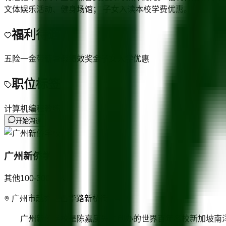
文体娱乐活动、健身场馆； 子女入读本校学费优惠。
福利待遇
五险一金
带薪暑假
绩效奖金
子女入学优惠
职位标签
计算机编程教练
开始沟通
广州新侨学校
其他
100-300人
人
广州市越秀区西华路新桥街1号
广州新侨学校是陈嘉庚先生创办的世界百年名校新加坡南洋