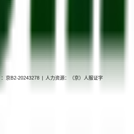
P证）：京B2-20243278 | 人力资源：（京）人服证字