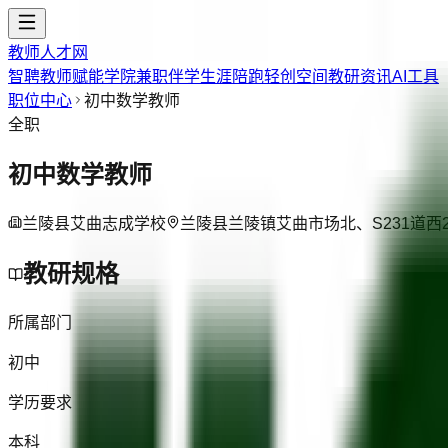
教师人才网
智聘教师
赋能学院
兼职伴学
生涯陪跑
轻创空间
教研资讯
AI工具
职位中心
初中数学教师
全职
初中数学教师
兰陵县艾曲志成学校
兰陵县兰陵镇艾曲市场北、S231道西2
教研规格
所属部门
初中
学历要求
本科