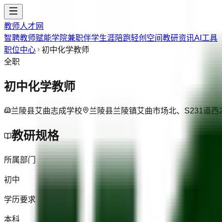
教师人才网
智聘教师
赋能学院
兼职伴学
生涯陪跑
轻创空间
教研资讯
AI工具
职位中心
初中化学教师
全职
初中化学教师
兰陵县艾曲志成学校
兰陵县兰陵镇艾曲市场北、S231道西2
教研规格
所属部门
初中
学历要求
本科