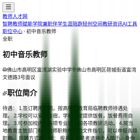
教师人才网
智聘教师
赋能学院
兼职伴学
生涯陪跑
轻创空间
教研资讯
AI工具
职位中心
初中音乐教师
全职
初中音乐教师
佛山市高明区富湾湖实验中学
佛山市高明区荷城街道富湾
文德路3号
面议
职位简介
待遇： 1.签订聘用合同，按高明区教育局临聘教师待遇处
理。 2.学校可以安排住宿，学校饭堂提供饭餐，饭餐费用自
理。 3.可参加校内外各项专业培训和各项教研活动。 4.按当
地教育主管部门有关教师职称申报的文件指引，可以申报各级
职称。 应聘方式和时间： 报名：有意者请将个人简历、身份