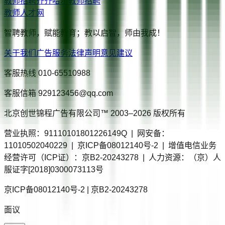
教师招聘
齐齐哈尔
教师招聘
教师人才网
智聘教师，赋能教育；教以启智，师由我成！
关于我们
广告服务
法律声明
意见建议
客服热线
010-65510988
客服信箱
929123456@qq.com
北京创世锦程广告有限公司™ 2003–
2026
版权所有
营业执照：91110101801226149Q | 网安备：
11010502040229 | 京ICP备08012140号-2 | 增值电信业务
经营许可（ICP证）：京B2-20243278 | 人力资源：（京）人
服证字[2018]0300073113号
京ICP备08012140号-2 | 京B2-20243278
面议