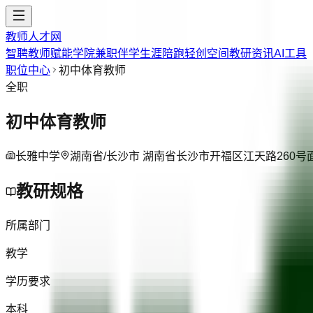
教师人才网
智聘教师
赋能学院
兼职伴学
生涯陪跑
轻创空间
教研资讯
AI工具
职位中心
初中体育教师
全职
初中体育教师
长雅中学
湖南省/长沙市 湖南省长沙市开福区江天路260号
教研规格
所属部门
教学
学历要求
本科