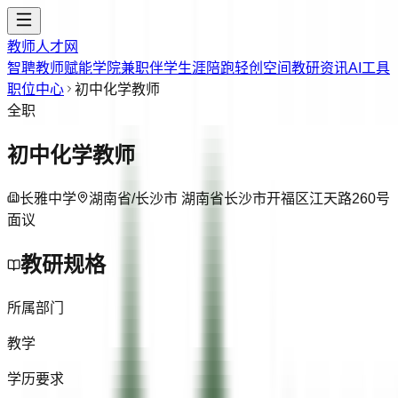
教师人才网
智聘教师
赋能学院
兼职伴学
生涯陪跑
轻创空间
教研资讯
AI工具
职位中心
初中化学教师
全职
初中化学教师
长雅中学
湖南省/长沙市 湖南省长沙市开福区江天路260号
面议
教研规格
所属部门
教学
学历要求