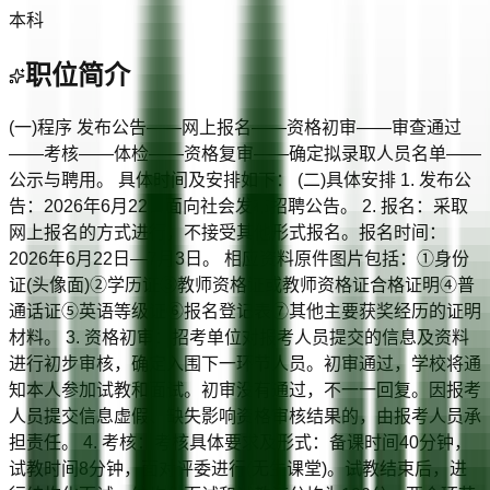
本科
职位简介
(一)程序 发布公告——网上报名——资格初审——审查通过
——考核——体检——资格复审——确定拟录取人员名单——
公示与聘用。 具体时间及安排如下： (二)具体安排 1. 发布公
告：2026年6月22日面向社会发布招聘公告。 2. 报名：采取
网上报名的方式进行，不接受其他形式报名。报名时间：
2026年6月22日—7月3日。 相应资料原件图片包括：①身份
证(头像面)②学历证③教师资格证或教师资格证合格证明④普
通话证⑤英语等级证⑥报名登记表⑦其他主要获奖经历的证明
材料。 3. 资格初审：招考单位对报考人员提交的信息及资料
进行初步审核，确定入围下一环节人员。初审通过，学校将通
知本人参加试教和面试。初审没有通过，不一一回复。因报考
人员提交信息虚假、缺失影响资格审核结果的，由报考人员承
担责任。 4. 考核：考核具体要求及形式：备课时间40分钟，
试教时间8分钟，面对评委进行(无生课堂)。试教结束后，进