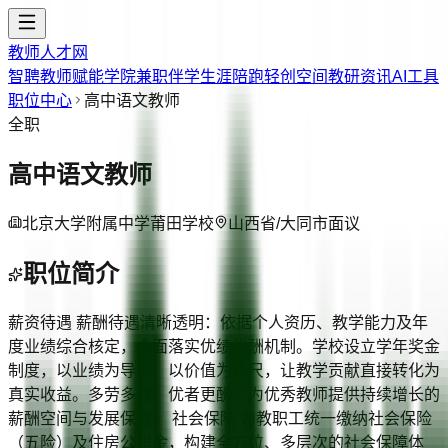
教师人才网
智聘教师
赋能学院
兼职伴学
生涯陪跑
轻创空间
教研资讯
AI工具
职位中心
高中语文教师
全职
高中语文教师
北京大学附属中学莆田学校
山西省/大同市
面议
职位简介
薪资待遇 薪酬待遇清晰透明：依据个人资历、教学能力及年
度业绩综合核定，全面落实优绩优酬机制。学校设立学年奖金
制度，以业绩为导向，以价值为标尺，让教学贡献直接转化为
真实收益。多劳多得，优者更酬，为优秀教师提供持续增长的
薪酬空间与发展保障。 社会保障 为教职工统一缴纳社会保险
（五险）及住房公积金，构建全方位、多层次的社会保障体