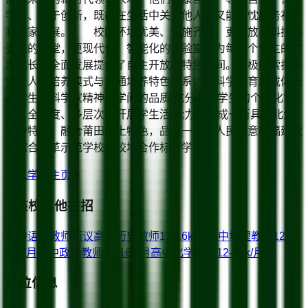
学习、勇于创新，既能在生活中关爱他人，又能热忱服务社会
和国家发展。 校园环境优美、设施齐备，更开放、科技感
更强的课堂，更现代化、智能化的实验室，为每一个学生的健
康成长与全面发展提供了自主开放的特色空间。积极探索拔尖
创新人才培养模式与贯通培养特色体系，以科学教育为载体培
养学生以科学家精神做学问的品质;充分尊重学生的个性化需
求，全维度、多层次地开展学生活动;力争办成一所具有北大
附中特质，融合莆田本土特色，品质一流、人民满意的福建教
育综合改革示范学校、校地合作标杆学校。
进入学校主页
该校其他在招
高中语文教师
面议
高中历史教师
12-16k/月
高中地理教师
12-
16k/月
高中政治教师
12-16k/月
高中化学教师
12-16k/月
职位信息