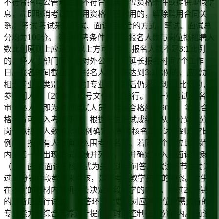
不符合招聘公告规定或不符合招聘岗位资格条件或提供虚假信
息，立即取消考试或聘用资格，已聘用的，解除聘用合同关
系。 考试 考试采取笔试、面试相结合的方式，笔试、面试总
分均为100分。 符合招考条件的实际报名人数与岗位拟招聘人
数比例原则上应达3:1以上方可开考。报名人数不足3:1比例
的，经人事部门同意后对外公布，可延长报名时间7个工作
日。报名时间截止时，报名人数仍未达到3:1比例的，应增加
相近专业或类别，若增加专业或类别后仍未达到3:1比例的，
参照闽人发〔2006〕11号文件规定执行。 （一）笔试 报名初
审合格人员即为参加笔试人员，笔试合格线为60分，笔试合
格者方可进入考核环节。根据考生笔试成绩，从高分到低分按
岗位拟招聘人数的1:3比例确定入围考核名单，达不到规定比
例的，按实有人数确定入围考核名单。若同一个岗位比例范围
内最后一名出现笔试成绩并列的，一并确定为入围面试对象。
（二）面试 面试考核形式为先试讲后问答。 试讲环节主要通
过10分钟片段教学来考核，是对考生教学技能的考察。考生
在指定的教材内随机抽签决定片段教学的内容，经过20分钟
的准备后进行试讲。 问答环节主要针对应聘岗位所需具备的
专业能力与综合素养进行提问，时间控制在10分钟内。 面试