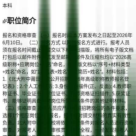
本科
职位简介
报名和资格审查 （一）报名时间 本方案发布之日起至2026年
6月10日。 （二）报名方式 以网络报名方式进行。报考人员
须在报名时间截止前提交以下材料扫描版，将所有电子版文档
打包后以邮件附件形式发至邮箱。邮件及压缩包均以“2026高
级职称+应聘岗位+姓名”命名，电子版文档以“序号+材料类型
+姓名”命名，如“1报名表+姓名”、“2简历+姓名”。材料包括：
1.《北大附中莆田学校公开招聘2026年高级职称教师报名登
记表》; 2.个人工作简历; 3.身份证扫描件(正、反面); 4.教师职
称证书、毕业证书、学位证书、教师资格证扫描件; 5.获奖证
书、能够证明具备招聘岗位所需资格条件的其他证明材料。
（三）资格审查 报考人员应严格按照招聘岗位的条件要求，
选择1个相应岗位进行报名，报考者对提交材料的真实有效性
负责。北大附中莆田学校将依照招聘条件对报名人员进行资格
审查。对报考人员资格审核贯穿招聘全程，一经发现报考人员