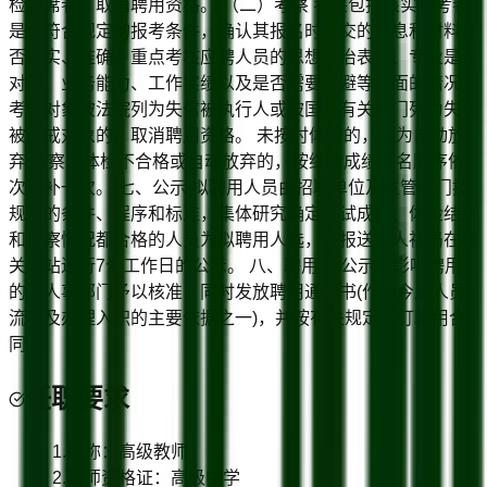
检缺席者，取消聘用资格。 （二）考察 考察包括核实报考者
是否符合规定的报考条件，确认其报名时提交的信息和材料是
否真实、准确，重点考核应聘人员的思想政治表现、专业是否
对应、业务能力、工作实绩以及是否需要回避等方面的情况。
考察对象被法院列为失信被执行人或被国家有关部门列为失信
被惩戒对象的，取消聘用资格。 未按时体检的，视为自动放
弃;考察、体检不合格或自动放弃的，按综合成绩排名顺序依
次递补一次。 七、公示 拟聘用人员由招聘单位及主管部门按
规定的条件、程序和标准，集体研究确定面试成绩、体检结果
和考察情况都合格的人员为拟聘用人选，并报送市人社局在相
关网站进行7个工作日的公示。 八、聘用 经公示不影响聘用
的，人事部门予以核准，同时发放聘用通知书(作为今后人员
流动及办理入职的主要依据之一)，并按有关规定签订聘用合
同。
任职要求
1.职称：高级教师
2.教师资格证：高级中学