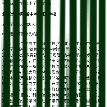
北京大学附属中学莆田学校
公立学校
100-300人
人
福建省莆田市秀屿区
北京大学附属中学莆田学校(简称北大附中莆田学校)是北
京大学附属中学(简称北大附中)教育集团直属分校、莆田市市
直公办学校;是教育部等八部门规范公办学校举办或参与举办
义务教育学校后，在北京大学全面部署规划下，北大附中在京
外合作办学的第一所学校。学校纳入北大附中集团总校统一管
理序列，共享北大附中各种优质资源。 学校位于福建省莆
田市木兰溪新区核心区域，毗邻莆田高铁站，交通便利。学校
规划为十二年建制学校，先期开设中学，于2024年秋季正式
开学。学校全面引入北大附中教育培养模式，秉承北京大学爱
国、进步、民主、科学的优良传统，大力培育勤奋、严谨、求
实、创新的优良学风，致力于培养具有家国情怀、国际视野和
面向未来的新时代领军人才。他们健康自信、尊重自然，善于