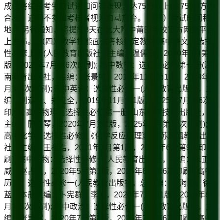
成绩将综合考生的试讲和问答表现，达75分以上(含75分)方为
合格。逾期不参加考核者视为自动放弃。 （三）考试时间和
地点 另行通知，将提前3天在北大附中莆田学校官方网络平台
上发布。 （四）教学技能面试考核指定教材 高中语文：选择
性必修上册(人民教育出版社，主编：温儒敏，2020年3月第1
版，2025年7月第6次印刷); 高中数学：选择性必修第一册(湖
南教育出版社，主编：张景中，2019年11月第1版，2024年6
月第4次印刷); 高中英语：选择性必修一(人民教育出版社，主
编：刘道义、郑旺全，2019年11月第1版，2025年7月第6次
印刷); 高中物理：选择性必修第一册(山东科学技术出版社，
主编：廖伯琴，2020年7月第1版，2025年7月第10次印刷);
高中化学：选择性必修1《化学反应原理》(江苏凤凰教育出版
社，主编：王祖浩，2021年7月第1版，2025年6月第9次印
刷); 高中生物：选择性必修一(人民教育出版社，主编：朱正
威，赵占良，2020年5月第1版，2025年8月第6次印刷); 高中
历史：选择性必修一(人民教育出版社，总主编：张海鹏，徐
蓝，本册主编：卜宪群，李帆，2020年7月第1版，2025年8
月第5次印刷); 高中政治：选择性必修一(人民教育出版社，主
编：张异宾，2020年7月第1版，2025年7月第6次印刷); 高中