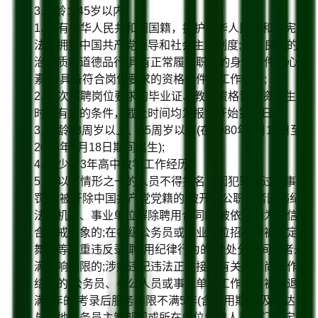
3.年龄：45岁以内
1. 具有中华人民共和国国籍，拥护中华人民共和国宪
法，拥护中国共产党领导和社会主义制度;具有良好的政
治素质和道德品行;具有正常履行职责的身体条件和心理
素质;具备符合岗位要求的资格条件和工作能力;
2. 本次招聘岗位要求的毕业证、教师资格证等资格生效
时间有关的条件，截止时间均为报名开始第一日。
3. 年龄18周岁以上、45周岁以下(在1980年5月19日至
2008年5月18日期间出生);
4. 至少有3年高中教学工作经历;
5. 有以下情形之一的人员不得报名：因犯罪受过刑事处
罚的;被开除中国共产党党籍的;被开除公职或者因违纪违
法被机关、事业单位解除聘用合同的;被依法列为失信联
合惩戒对象的;在各级公务员或事业单位招考中被认定有
舞弊等严重违反录(聘)用纪律行为的;受处分期间或者未
满影响期限的;涉嫌违纪违法正在接受有关审查尚未作出
结论的;公务员、参公人员或事业单位工作人员被辞退未
满5年的;考录后服务年限不满5年(含试用期)以及未达到
与当地公务员主管部门或所在单位组织人事部门约定服