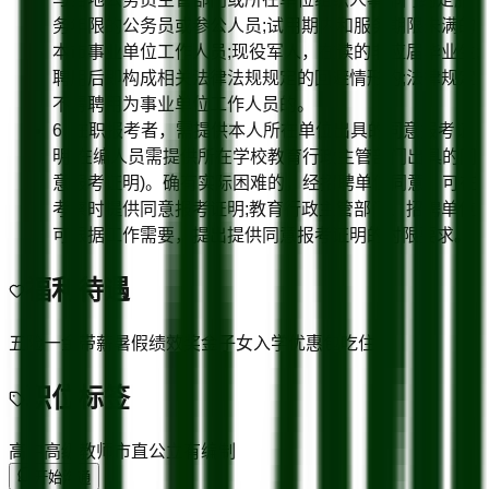
务年限的公务员或参公人员;试用期内和服务期限未满的
本市事业单位工作人员;现役军人，在读的非应届毕业生;
聘用后即构成相关法律法规规定的回避情形的;法律规定
不得聘用为事业单位工作人员的。
6. 在职报考者，需提供本人所在单位出具的同意报考证
明(在编人员需提供所在学校教育行政主管部门出具的同
意报考证明)。确有实际困难的，经招聘单位同意，可在
考察时提供同意报考证明;教育行政主管部门、招聘单位
可根据工作需要，提出提供同意报考证明的时限要求。
福利待遇
五险一金
带薪暑假
绩效奖金
子女入学优惠
包吃住
职位标签
高中
高级教师
市直公立
有编制
开始沟通