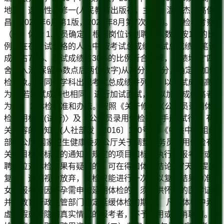
地理：选择性必修一(人民教育出版社，主编：温樊杰、高俊
昌，2020年6月第1版，2025年8月第7次印刷)。 体检与考察
（一）体检 1.人员确定。根据岗位计划聘用人数，按1:1的比
例，在在考试合格的人员中,按考试总成绩(考试总成绩按笔试
成绩占70%、面试成绩占30%的比例折合计算，成绩均按“四
舍五入法”保留小数点后两位数字)从高分到低分，确定参加体
检对象。若同一学科出现考试总成绩并列的，以笔试成绩高者
为先;若笔试成绩也相同，进行加试面试，并以加试成绩高者
为先。 2.体检标准和办法。按照《关于修订〈公务员录用体
检通用标准(试行)〉及〈公务员录用体检操作手册(试行)〉有
关内容的通知》(人社部发〔2016〕140号)和《中共中央组织
部办公厅 国家卫生健康委办公厅关于调整公务员录用体检有
关项目检查标准的通知》规定的项目和标准执行。报考者或招
聘单位对体检结果有疑问的，可在得知体检结论的7天内提出
复检，逾期视为放弃，复检只能进行一次，以复检结果为准。
女性报考者因怀孕需申请延期体检的，须提供怀孕的医学证明
并与教育行政主管部门约定延缓体检的期限。 凡在体检中弄
虚作假或者隐瞒真实情况的报考者，不予聘用或取消聘用。体