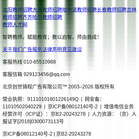
沈阳
教师招聘
大连
教师招聘
哈尔滨
教师招聘
长春
教师招聘
吉林
教师招聘
齐齐哈尔
教师招聘
教师人才网
智聘教师，赋能教育；教以启智，师由我成！
关于我们
广告服务
法律声明
意见建议
客服热线
010-65510988
客服信箱
929123456@qq.com
北京创世锦程广告有限公司™ 2003–
2026
版权所有
营业执照：91110101801226149Q | 网安备：
11010502040229 | 京ICP备08012140号-2 | 增值电信业务
经营许可（ICP证）：京B2-20243278 | 人力资源：（京）人
服证字[2018]0300073113号
京ICP备08012140号-2 | 京B2-20243278