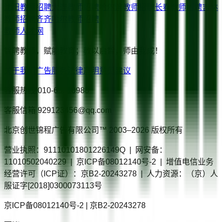
沈阳
教师招聘
大连
教师招聘
哈尔滨
教师招聘
长春
教师招聘
吉林
教师招聘
齐齐哈尔
教师招聘
教师人才网
智聘教师，赋能教育；教以启智，师由我成！
关于我们
广告服务
法律声明
意见建议
客服热线
010-65510988
客服信箱
929123456@qq.com
北京创世锦程广告有限公司™ 2003–
2026
版权所有
营业执照：91110101801226149Q | 网安备：
11010502040229 | 京ICP备08012140号-2 | 增值电信业务
经营许可（ICP证）：京B2-20243278 | 人力资源：（京）人
服证字[2018]0300073113号
京ICP备08012140号-2 | 京B2-20243278