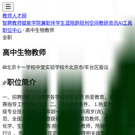
教师人才网
智聘教师
赋能学院
兼职伴学
生涯陪跑
轻创空间
教研资讯
AI工具
职位中心
高中生物教师
全职
高中生物教师
北京十一学校中堂实验学校
北京市/丰台区
面议
职位简介
一、招聘岗位 (一)中学各学科领军名师 热爱教育，素质优良
赛指导工作5年以上。 二、引进基本条件、 1.热爱教育事业，
级专业技术职称。 3.年龄一般不超过45周岁(含)，个人能力
范、全国五一劳动奖章获得者、全国模范教师、全国教育系统先
化学、生物、信息学等;担任主要指导教师，所辅导的学生近5年
行)》、市区人才引进规定以及户籍管理相关政策要求办理北京落