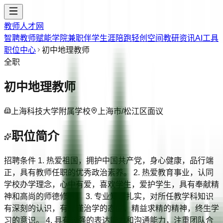
教师人才网
智聘教师
赋能学院
兼职伴学
生涯陪跑
轻创空间
教研资讯
AI工具
职位中心
初中地理教师
全职
初中地理教师
上海科技大学附属学校
上海市/松江区
面议
职位简介
招聘条件 1. 热爱祖国，拥护中国共产党，身心健康，品行端
正，具有教师任职的优秀政治素养。 2. 热爱教育事业，认同
学校办学理念，心中有爱，喜欢学生，爱护学生，具有奉献精
神和高尚的师德修养。 3. 专业知识扎实，对所任教学科知识
有深刻的认识，有严谨治学的态度，精益求精的精神，终生学
习的意识。 4. 具有较强的表达能力和沟通能力，注重团队合