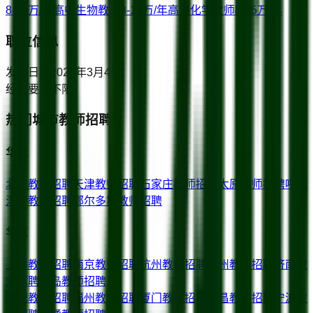
8-15万/年
高中生物教师
8-15万/年
高中化学教师
8-15万/年
职位信息
发布日期
2026年3月4日
经验要求
不限
热门城市教师招聘
华北
北京
教师招聘
天津
教师招聘
石家庄
教师招聘
太原
教师招聘
呼和
浩特
教师招聘
鄂尔多斯
教师招聘
华东
上海
教师招聘
南京
教师招聘
杭州
教师招聘
苏州
教师招聘
济南
教
师招聘
青岛
教师招聘
合肥
教师招聘
福州
教师招聘
厦门
教师招聘
南昌
教师招聘
宁波
教