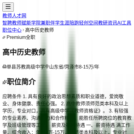
教师人才网
智聘教师
赋能学院
兼职伴学
生涯陪跑
轻创空间
教研资讯
AI工具
职位中心
高中历史教师
Premium
全职
高中历史教师
单县苏教高级中学
山东省/菏泽市
8-15万/年
职位简介
应聘条件 1. 具有良好的政治思想素质和职业道德，爱岗敬
业、身体健康、责任心强。 2. 高中教师须师范类本科及以上
学历，专业对口，具有高级中学《教师资格证》。 3. 有较强
的专业素养、沟通能力和合作精神，能胜任所聘岗位的教育教
学及班级管理等工作。 薪资及福利待遇 一、薪资待遇 满工作
量、综合收入：年薪8万-15万，师范类本科及以上，专业对