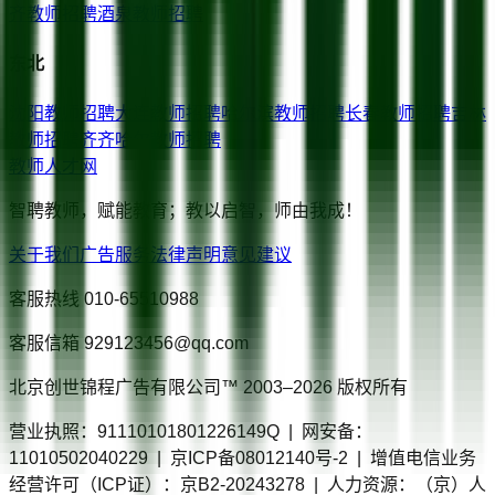
齐
教师招聘
酒泉
教师招聘
东北
沈阳
教师招聘
大连
教师招聘
哈尔滨
教师招聘
长春
教师招聘
吉林
教师招聘
齐齐哈尔
教师招聘
教师人才网
智聘教师，赋能教育；教以启智，师由我成！
关于我们
广告服务
法律声明
意见建议
客服热线
010-65510988
客服信箱
929123456@qq.com
北京创世锦程广告有限公司™ 2003–
2026
版权所有
营业执照：91110101801226149Q | 网安备：
11010502040229 | 京ICP备08012140号-2 | 增值电信业务
经营许可（ICP证）：京B2-20243278 | 人力资源：（京）人