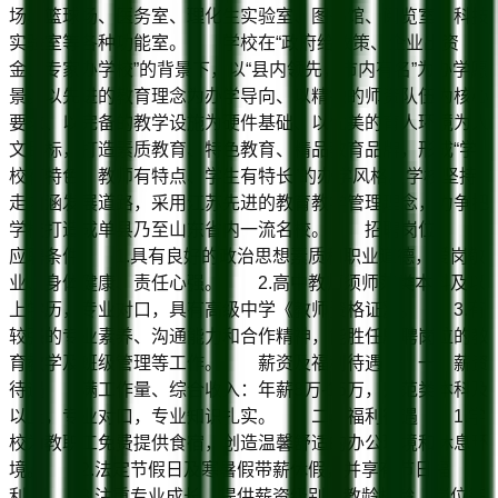
场、篮球场、医务室、理化生实验室、图书馆、阅览室、科技
实验室等各种功能室。 学校在“政府给政策、企业出资
金、专家办学校”的背景下，以“县内领先，市内有名”为办学愿
景。以先进的教育理念为办学导向、以精锐的师资队伍为核心
要求、以完备的教学设施为硬件基础、以优美的育人环境为人
文目标，打造素质教育、特色教育、精品教育品牌，形成“学
校有特色、教师有特点、学生有特长”的办学风格。学校坚持
走内涵发展道路，采用江苏先进的教育教学管理理念，力争把
学校打造成单县乃至山东省内一流名校。 招聘岗位
应聘条件 1.具有良好的政治思想素质和职业道德，爱岗敬
业、身体健康、责任心强。 2.高中教师须师范类本科及以
上学历，专业对口，具有高级中学《教师资格证》。 3.有
较强的专业素养、沟通能力和合作精神，能胜任所聘岗位的教
育教学及班级管理等工作。 薪资及福利待遇 一、薪资
待遇 满工作量、综合收入：年薪8万-15万，师范类本科及
以上，专业对口，专业知识扎实。 二、福利待遇 1.学
校为教职工免费提供食宿，创造温馨舒适的办公环境和休息环
境。 2.法定节假日及寒暑假带薪休假，并享有节日福
利。 3.注重专业成长，提供薪资级别、教龄校龄、岗位等