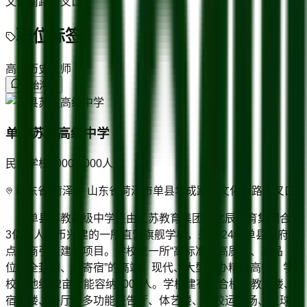
文化南路交叉口
职位标签
高中历史教师
开始沟通
单县苏教高级中学
民办学校
2000-3000
人
山东省/菏泽市 山东省菏泽市单县华成路与文化南路交叉口
单县苏教高级中学是由江苏教育集团和北辰教育集团合资
3亿元人民币兴建的一所直营旗舰学校，是2024年单县政府重
点招商引资建设项目。学校是一所“高标准、高质量、高品
位、全封闭、全寄宿”的高端、现代、大型民办精品高中。学
校占地约92亩，能容纳3000人。学校建有综合楼、教学楼、
宿舍楼、餐厅、多功能报告厅、体艺楼、塑胶运动场、足球