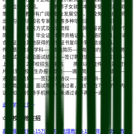
多方位晋升空间。 4.教师子女就读本校享受学费减免政
策。 5.教师有广阔的职业发展空间，学校免费组织教师外
出学习、举办知名专家讲座等多种培训活动。 应聘流
程 一、报名方式及面试流程 1.网上报名 提交个人
简历、身份证、毕业证、教师资格证书、英语四六级、普通话
合格证书及其他获得的荣誉证书复印件到微信或邮箱。 邮
件标题：姓名+学科——遴选简历——电话邀约——招生聘师
处面试——通知面试结果——签订聘用协议——岗前培训——
上岗。 2.学校招生办报名 携带以上证件及免冠1寸照
片1张到学校招生办报名登记——遴选简历——进行面试——
通知面试结果——签订聘用协议——岗前培训——上岗。
注：简历遴选、面试等环节通过者，我们将在7个工作日内电
话通知，请保持手机畅通，未通过者不再一一通知。
进入学校主页
该校其他在招
高中俄语教师
8-15万/年
高中地理教师
8-15万/年
高中政治教师