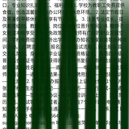
口，专业知识扎实。 二、福利待遇 1. 学校为教职工免费提供
食宿，创造温馨舒适的办公环境和休息环境。 2. 法定节假日
及寒暑假带薪休假，并享有节日福利。 3. 注重专业成长，提
供薪资级别、教龄校龄、岗位等多方位晋升空间。 4. 教师子
女就读本校享受学费减免政策。 5. 教师有广阔的职业发展空
间，学校免费组织教师外出学习、举办知名专家讲座等多种培
训活动。 应聘流程 一、报名方式及面试流程 1. 网上报名 提
交个人简历、身份证、毕业证、教师资格证书、英语四六级、
普通话合格证书及其他获得的荣誉证书复印件到微信或邮箱。
邮件标题：姓名+学科——遴选简历——电话邀约——招生聘
师处面试——通知面试结果——签订聘用协议——岗前培训
——上岗。 2. 学校招生办报名 携带以上证件及免冠1寸照片1
张到学校招生办报名登记——遴选简历——进行面试——通知
面试结果——签订聘用协议——岗前培训——上岗。 注：简
历遴选、面试等环节通过者，我们将在7个工作日内电话通
知，请保持手机畅通，未通过者不再一一通知。 联系方式 联
系人: 人事处 电话: 15315649211 邮箱:
sujiaogaozhong@qq.com 地址: 山东省菏泽市单县华成路与