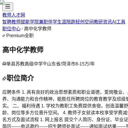
教师人才网
智聘教师
赋能学院
兼职伴学
生涯陪跑
轻创空间
教研资讯
AI工具
职位中心
高中化学教师
Premium
全职
高中化学教师
单县苏教高级中学
山东省/菏泽市
8-15万/年
职位简介
应聘条件 1. 具有良好的政治思想素质和职业道德，爱岗敬业、
养、沟通能力和合作精神，能胜任所聘岗位的教育教学及班级管
实。 二、福利待遇 1. 学校为教职工免费提供食宿，创造温馨
龄、岗位等多方位晋升空间。 4. 教师子女就读本校享受学费
名方式及面试流程 1. 网上报名 提交个人简历、身份证、毕
简历——电话邀约——招生聘师处面试——通知面试结果——签