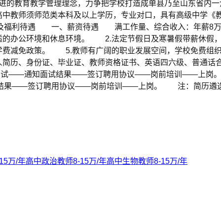
先进的教育教学管理理念，力争把学校打造成单县乃至山东省
高中教师须师范类本科及以上学历，专业对口，具有高级中学《
及福利待遇 一、薪资待遇 满工作量、综合收入：年薪8万
适的办公环境和休息环境。 2.法定节假日及寒暑假带薪休假
学费减免政策。 5.教师有广阔的职业发展空间，学校免费组
简历、身份证、毕业证、教师资格证书、英语四六级、普通话
面试——通知面试结果——签订聘用协议——岗前培训——上岗
结果——签订聘用协议——岗前培训——上岗。 注：简历遴选
-15万/年
高中政治教师
8-15万/年
高中生物教师
8-15万/年