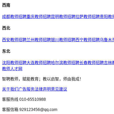
西南
成都
教师招聘
重庆
教师招聘
昆明
教师招聘
拉萨
教师招聘
贵阳
教
西北
西安
教师招聘
兰州
教师招聘
银川
教师招聘
西宁
教师招聘
乌鲁木
东北
沈阳
教师招聘
大连
教师招聘
哈尔滨
教师招聘
长春
教师招聘
吉林
教师人才网
智聘教师，赋能教育；教以启智，师由我成！
关于我们
广告服务
法律声明
意见建议
客服热线
010-65510988
客服信箱
929123456@qq.com