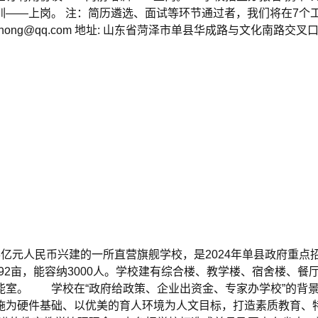
训——上岗。 注：简历遴选、面试等环节通过者，我们将在7个
ogaozhong@qq.com 地址: 山东省菏泽市单县华成路与文化南路交叉
元人民币兴建的一所直营旗舰学校，是2024年单县政府重点招
92亩，能容纳3000人。学校建有综合楼、教学楼、宿舍楼、
室。 学校在“政府给政策、企业出资金、专家办学校”的背景
施为硬件基础、以优美的育人环境为人文目标，打造素质教育、