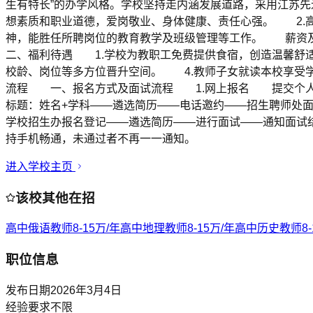
生有特长”的办学风格。学校坚持走内涵发展道路，采用江苏
想素质和职业道德，爱岗敬业、身体健康、责任心强。 2.
神，能胜任所聘岗位的教育教学及班级管理等工作。 薪资
二、福利待遇 1.学校为教职工免费提供食宿，创造温馨舒
校龄、岗位等多方位晋升空间。 4.教师子女就读本校享受
流程 一、报名方式及面试流程 1.网上报名 提交个人
标题：姓名+学科——遴选简历——电话邀约——招生聘师处
学校招生办报名登记——遴选简历——进行面试——通知面试
持手机畅通，未通过者不再一一通知。
进入学校主页
该校其他在招
高中俄语教师
8-15万/年
高中地理教师
8-15万/年
高中历史教师
8
职位信息
发布日期
2026年3月4日
经验要求
不限