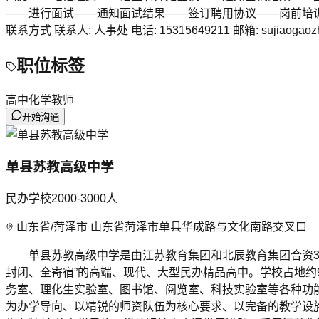
——进行面试——通知面试结果——签订聘用协议——岗前培
联系方式 联系人: 人事处 电话: 15315649211 邮箱: sujia
职位标签
高中化学教师
开始沟通
单县苏教高级中学
民办学校
2000-3000
人
山东省/菏泽市 山东省菏泽市单县华成路与文化南路交叉口
单县苏教高级中学是由江苏教育集团和北辰教育集团合资3亿
封闭、全寄宿”的高端、现代、大型民办精品高中。学校占地约
务室、理化生实验室、图书馆、阅览室、科技实验室等各种功能
为办学导向、以精锐的师资队伍为核心要求、以完备的教学设