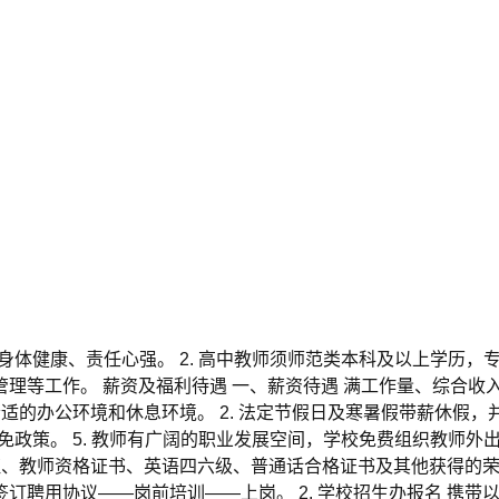
身体健康、责任心强。 2. 高中教师须师范类本科及以上学历，
理等工作。 薪资及福利待遇 一、薪资待遇 满工作量、综合收入
舒适的办公环境和休息环境。 2. 法定节假日及寒暑假带薪休假，
减免政策。 5. 教师有广阔的职业发展空间，学校免费组织教师外
业证、教师资格证书、英语四六级、普通话合格证书及其他获得的
订聘用协议——岗前培训——上岗。 2. 学校招生办报名 携带