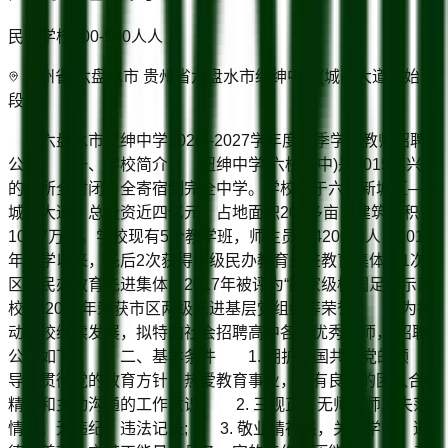
民办学校
300-500人
人
贵州省/六盘水市 贵州省六盘水市纽绅中学(城南大道东始
段)
六盘水市纽绅中学2026--2027学年度秋季学期教师招聘
公告 一、学校简介 纽绅中学(六枝八中)是2015年兴办
的一所全封闭、全寄宿制完全中学。学校位于六枝新城区——
城南大道，总投资近四亿元，占地面积200多亩，建筑面积
10.27万㎡。学校现有5个教学班，师生员工4200余人，2015
年办学以来，先后2次获得市级民办教育先进教育集体、1次
区级民办教育先进集体、2017年被评为“国家级校园足球示范
校”、2021年荣获市区两级先进基层党组织等荣誉。 为推
动学校继续发展，拟特向社会招聘高中各科优秀教师， 招聘
公告如下。 二、基本条件 1. 拥护中国共产党的领
导，贯彻党的教育方针，热爱教育事业，具有良好的团队合作
精神和主动沟通的工作意识; 2. 三观正，无师德师风失范
情况，无违纪、违法记录; 3. 敬业精神强，关爱学生，道