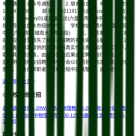
电话通知、公众号通知。 2. 联系方式 电 话：沈老师
18984195582 邮 箱：2521191761@qq.com 微信公
众号：N-century01或直接关注(六盘水市纽绅中学) 学校
视频号：六盘水市纽绅中学 学校地址：贵州·六盘水·纽绅
中学(六枝特区·城南大道东始段) 七、注意事项 1. 报名
前，应聘者需首先了解本次招聘的有关说明与要求。 2.
应聘者需对其提供的应聘资料真实性负责。如与事实不符，将
取消其录用资格，由此导致的后果由应聘者自行负责。 特
别说明：我校在招聘过程中不会以任何名义向求职者收取任何
费用，请各位求职者在求职过程中提高警惕，谨防受骗。
进入学校主页
该校其他在招
高中语文教师
6-20W/年
高中物理教师
6-20W/年
高中化学教师
5000-12500
高中物理教师
5000-12500
高中语文教师
5000-
15000
职位信息