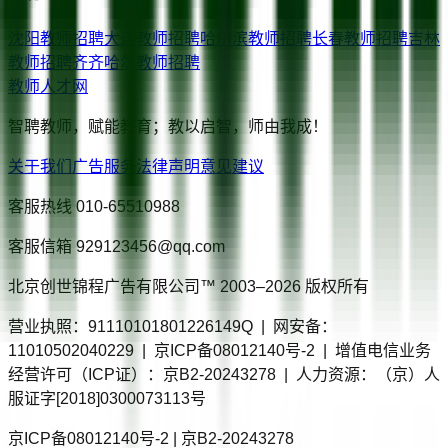
沈阳
教师招聘
大连
教师招聘
哈尔滨
教师招聘
长春
教师招聘
吉林
教师招聘
齐齐哈尔
教师招聘
教师人才网
智聘教师，赋能教育；教以启智，师由我成！
关于我们
广告服务
法律声明
意见建议
客服热线
010-65510988
客服信箱
929123456@qq.com
北京创世锦程广告有限公司™ 2003–
2026
版权所有
营业执照：91110101801226149Q | 网安备：
11010502040229 | 京ICP备08012140号-2 | 增值电信业务
经营许可（ICP证）：京B2-20243278 | 人力资源：（京）人
服证字[2018]0300073113号
京ICP备08012140号-2 | 京B2-20243278