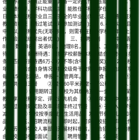
德素养高，充满正能量，具备一定的工作抗压能力; 4. 专
业成绩优异，学科功底扎实，能胜任学科教学任务; 5. 全
日制本科院校毕业且三证齐全的毕业生(毕业证、普通话证和
教师资格证【通过笔试也可参加测试】); 6. 45岁以下且有
中级以上职称优先(无职称者，则需有在民办学校10年以上工
作经验且成绩突出者优先); 三、招聘计划 高中：语文
8名，数学8名，英语8名，物理8名， 四、工作量、薪资
待遇 1. 薪酬待遇：根据学校薪酬体系，结合应聘者自身
条件匹配薪资待遇6万-20万不等(含中、高考奖); 2. 进校一
年后，可结合自身情况申报校级骨干教师，申报成功后可享受
每月1500元津贴，申报一次管两年。 3. 食 宿： ① 免
费提供一日三餐 ② 提供60平米两室一厅公租房 4. 福
利： ① 试用期转正，学校为其缴纳五险一金 ② 保障
教师享有职称评定、评优评先机会 ③ 每年发放中、高考
奖、过程绩效奖励及丰厚的年终过节费 ④ 子女入读学费
减免 ⑤ 学校按季度发放生活用品、发放节假日礼金和礼
品等 五、招聘流程 即时起，可向学校招聘邮箱上传个
人简历，待学校人事部门开展材料审核，符合招聘条件的教师
由学校通知参加面试 六、聘用管理 1. 公示渠道