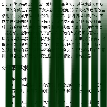
定、评优评先机会 ③ 每年发放中、高考奖、过程绩效奖励及
丰厚的年终过节费 ④ 子女入读学费减免 ⑤ 学校按季度发放生
活用品、发放节假日礼金和礼品等 五、招聘流程 即时起，可
向学校招聘邮箱上传个人简历，待学校人事部门开展材料审
核，符合招聘条件的教师由学校通知参加面试 七、注意事项
1.报名前，应聘者需首先了解本次招聘的有关说明与要求。 2.
应聘者需对其提供的应聘资料真实性负责。如与事实不符，将
取消其录用资格，由此导致的后果由应聘者自行负责。 特别
说明：我校在招聘过程中不会以任何名义向求职者收取任何费
用，请各位求职者在求职过程中提高警惕，谨防受骗。
任职要求
基本条件
1. 拥护中国共产党的领导，贯彻党的教育方针，热爱教
育事业，具有良好的团队合作精神和主动沟通的工作意
识;
2. 三观正，无师德师风失范情况，无违纪、违法记录;