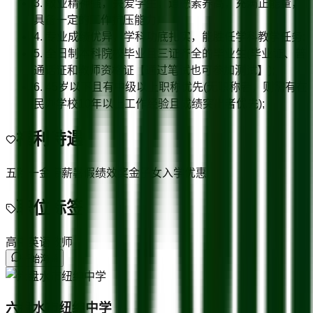
3. 敬业精神强，关爱学生，道德素养高，充满正能量，
具备一定的工作抗压能力;
4. 专业成绩优异，学科功底扎实，能胜任学科教学任务;
5. 全日制本科院校毕业且三证齐全的毕业生(毕业证、普
通话证和教师资格证【通过笔试也可参加测试】);
6. 45岁以下且有中级以上职称优先(无职称者，则需有在
民办学校10年以上工作经验且成绩突出者优先);
福利待遇
五险一金
带薪暑假
绩效奖金
子女入学优惠
职位标签
高中英语教师
开始沟通
六盘水市纽绅中学