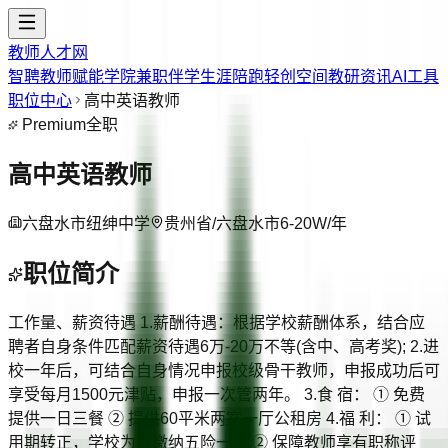
教师人才网
智聘教师
赋能学院
兼职伴学
生涯陪跑
轻创空间
教研资讯
AI工具
职位中心
高中英语教师
Premium
全职
高中英语教师
六盘水市纽绅中学
贵州省/六盘水市
6-20W/年
职位简介
工作量、薪资待遇 1.薪酬待遇：根据学校薪酬体系，结合应
聘者自身条件匹配薪资待遇6万-20万不等(含中、高考奖); 2.进
校一年后，可结合自身情况申报校级骨干教师，申报成功后可
享受每月1500元津贴，申报一次管两年。 3.食 宿： ① 免费
提供一日三餐 ② 提供60平米两室一厅公租房 4.福 利： ① 试
用期转正，学校为其缴纳五险一金 ② 保障教师享有职称评