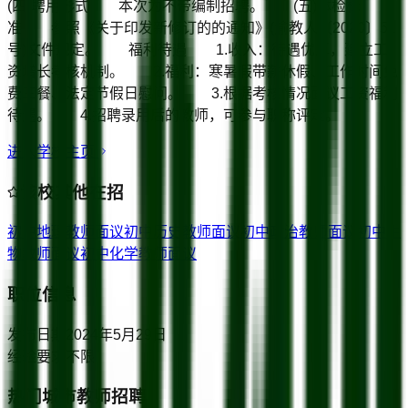
(四)聘用形式 本次为不带编制招聘。 (五)体检标
准 参照《关于印发新修订的的通知》(渝教人〔2020〕51
号)文件规定。 福利待遇 1.收入：待遇优厚，建立工
资增长考核机制。 2.福利：寒暑假带薪休假、工作时间免
费三餐、法定节假日慰问。 3.根据考核情况面议工资福利
待遇。 4.招聘录用后的教师，可参与职称评定。
进入学校主页
该校其他在招
初中地理教师
面议
初中历史教师
面议
初中政治教师
面议
初中生
物教师
面议
初中化学教师
面议
职位信息
发布日期
2024年5月29日
经验要求
不限
热门城市教师招聘