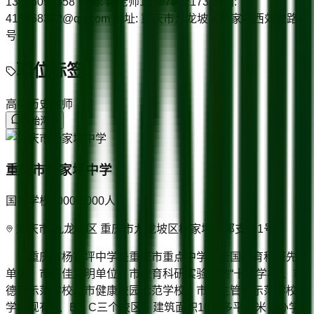
13896099358 电话: 梁老师13167882173 邮箱:
418468372@qq.com 地址: 重庆市九龙坡区杨家坪西郊支路1
号
职位标签
高中历史教师
开始沟通
重庆市杨家坪中学
国有学校
2000-3000
人
重庆市/九龙坡区 重庆市九龙坡区杨家坪西郊支路1号
重庆市杨家坪中学是重庆市重点中学、全国教育科研先进
单位、市百佳文明单位、市教育科研实验基地“十佳学校”、市
德育示范学校、市健康校园示范学校、市民主管理示范学校。
学校现有A、B、C三个校区，建筑面积10万多平方米，办学