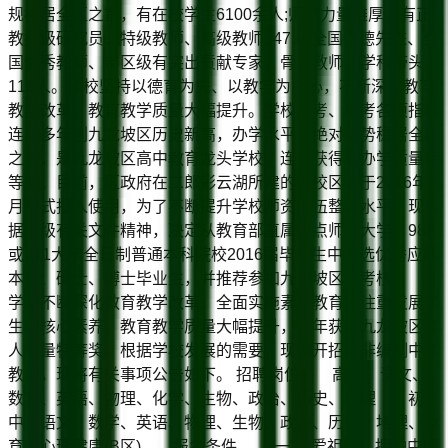
规模居全区之首，有在校学生6100余人;师资力量雄厚，有正
教授级研究员、特级教师、高级教师147人;全国师德先进、全
国优秀教师、市区级有突出贡献专家、骨干教师、学科带头人
118人。学校坚持以德育为先、以教学为中心，不断深化教育
教学改革，教育教学质量大幅提升。学校高考、中考各项指标
连续多年创九龙坡区历史新高，办学水平以绝对优势稳居全区
之首，是九龙坡区高中教育龙头学校，连年获得区办学质量特
等奖。目前，区政府在二郎彩云湖所建的新校区将于2016年9
月正式投入使用，为了不断提升学校师资队伍整体水平，现根
据上级有关文件精神，决定从教育部直属重点师范大学、985
或211大学全日制普通本科院校2016届毕业生中遴选优秀应届
本科、硕士、博士毕业生，并推荐参加九龙坡区的考核。
学校不断深化教育教学改革，全面实施素质教育，注重发展学
生的核心素养，教育教学质量大幅提升，连年获得九龙坡区育
人质量特等奖。根据学校发展的需要，现公开招聘非编制中学
教师，现将有关事项公告如下。 招聘岗位 高中：语文、
数学、英语、物理、化学、生物、政治、历史、地理 初
中：语文、数学、英语、物理、生物、政治、历史、地理、体
育、心理健康(B区) 报名条件 (一)热爱祖国，拥护中国