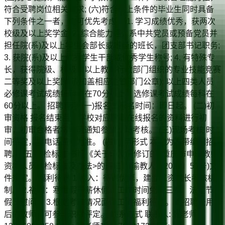
符合受聘岗位相关要求; (六)符合以上条件的毕业生同时具备
下列条件之一者，均可优先考虑： 1. 学习成绩优秀，获两次
校级及以上奖学金; 2. 综合能力强，系中共党员或预备党员并
担任院(系)及以上学生会部长或班级的班长，团支部书记职务;
3. 获院(系)及以上优秀学生干部或优秀学生称号; 4. 有特殊专
长，获得院级、校级及以上教育行政部门组织的专业技能竞赛
二等奖及以上奖励(须加盖相应主管部门公章); 以上四类人员
必修课考试成绩每科须在70分以上，选修课考试成绩每科在
60分以上。 招聘程序 (一)报名 1.报名时间：即日起。 (二)初
审资格 报名结束后，学校对应聘者在线报名的资料进行初
审，初审合格者将电话通知参加现场考核。 (三)现场考核 时
间待定，以电话通知为准。 (四)聘用形式 本次为不带编制招
聘。 (五)体检标准 参照《关于印发新修订的<重庆市申请教师
资格人员体检标准及办法>的通知》(渝教人〔2020〕51号)文
件规定。 福利待遇 1.收入：待遇优厚，建立工资增长考核机
制。 2.福利：寒暑假带薪休假、工作时间免费三餐、法定节
假日慰问。 3.根据考核情况面议工资福利待遇。 4.招聘录用
后的教师，可参与职称评定。 联系方式 联系人: 张老师