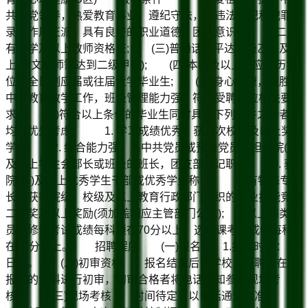
共产党领导，热爱教育事业，遵纪守法，无违法违纪和犯罪记
录，作风正派，具有良好的职业道德，团队意识强; (二)具
有中学及以上教师资格证; (三)普通话水平达二级乙等及以
上(语文教师需达到二级甲等); (四)本科及以上相应学历学
位的全日制应届或往届大学毕业生; (五)身心健康，能胜任
中学教育教学工作，班级管理能力强，符合受聘岗位相关要
求; (六)符合以上条件的毕业生同时具备下列条件之一者，
均可优先考虑： 1. 学习成绩优秀，获两次校级及以上奖
学金; 2. 综合能力强，系中共党员或预备党员并担任院(系)
及以上学生会部长或班级的班长，团支部书记职务; 3. 获
院(系)及以上优秀学生干部或优秀学生称号; 4. 有特殊专
长，获得院级、校级及以上教育行政部门组织的专业技能竞赛
二等奖及以上奖励(须加盖相应主管部门公章); 以上四类人
员必修课考试成绩每科须在70分以上，选修课考试成绩每科
在60分以上。 招聘程序 (一)报名 1.报名时间：即
日起。 (二)初审资格 报名结束后，学校对应聘者在线
报名的资料进行初审，初审合格者将电话通知参加现场考
核。 (三)现场考核 时间待定，以电话通知为准。