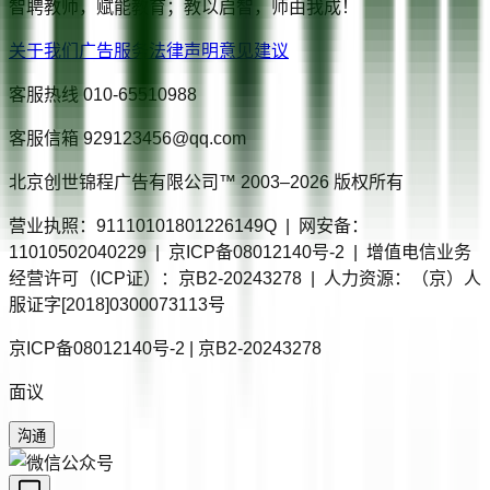
智聘教师，赋能教育；教以启智，师由我成！
关于我们
广告服务
法律声明
意见建议
客服热线
010-65510988
客服信箱
929123456@qq.com
北京创世锦程广告有限公司™ 2003–
2026
版权所有
营业执照：91110101801226149Q | 网安备：
11010502040229 | 京ICP备08012140号-2 | 增值电信业务
经营许可（ICP证）：京B2-20243278 | 人力资源：（京）人
服证字[2018]0300073113号
京ICP备08012140号-2 | 京B2-20243278
面议
沟通