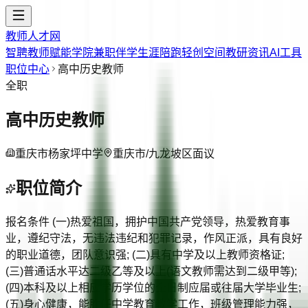
教师人才网
智聘教师
赋能学院
兼职伴学
生涯陪跑
轻创空间
教研资讯
AI工具
职位中心
高中历史教师
全职
高中历史教师
重庆市杨家坪中学
重庆市/九龙坡区
面议
职位简介
报名条件 (一)热爱祖国，拥护中国共产党领导，热爱教育事
业，遵纪守法，无违法违纪和犯罪记录，作风正派，具有良好
的职业道德，团队意识强; (二)具有中学及以上教师资格证;
(三)普通话水平达二级乙等及以上(语文教师需达到二级甲等);
(四)本科及以上相应学历学位的全日制应届或往届大学毕业生;
(五)身心健康，能胜任中学教育教学工作，班级管理能力强，