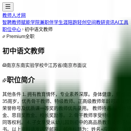
教师人才网
智聘教师
赋能学院
兼职伴学
生涯陪跑
轻创空间
教研资讯
AI工具
职位中心
初中语文教师
Premium
全职
初中语文教师
南京东南实验学校
江苏省/南京市
面议
职位简介
其他条件 1. 拥有教育情怀，专业素养深厚。身体健康，师德优
35周岁，优秀骨干教师、特级教师、正高级教师年龄可适当放
荣誉称号及优质课一等奖的教师优先录用。 教师待遇 1. 
金、思目奖教金、校长奖励等。 2. 骨干教师享受特级教师、
同等权利。 4. 子女享受从幼儿园到初中的高品质教育及相应标
书。以上资料请发送至邮箱，邮件标题为：姓名+应聘XX学科教师。 资格