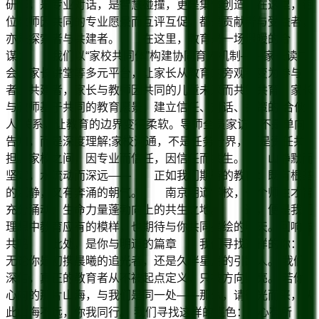
研修，是专业对话，是智慧碰撞，更是集体创造。在这里，每
位教师因共同的专业愿景而互评互促，都是贡献者与受益者，
亦是探索者与共建者。 在这里，教育是一场温暖的合
谋： 我们以“家校共同体”构建协同育人机制——家长读书
会、家长讲堂等多元平台，让家长从教育的旁观者变为参与
者、共建者，家长与教师因共同的儿童未来而共策共育。家长
与教师基于共同的教育愿景，建立信任、对话、共策的“合伙
人”关系，让教育的边界变得柔软。导师全员家访，不是单向
告知，而是深度理解;家校沟通，不是任务分界，而是责任共
担。家校之间，因专业而信任，因信任而共生。 山静默而
坚定，水流动而深远—— 正如我们期待的教育：既有根基
的沉静，又有奔涌的朝气。 南京明道学校，一个师生才智
充分涌动、生命力量蓬勃向上的共生之地。 这，便是我们
理想中教育应有的模样，也期待与你共同描绘的明天。回响与
共鸣 此处，是你与明道的篇章 我们寻找这样的你：
无论你是初携晨曦的追光者，还是久伴星月的引路人。 我们
深信，真正的教育者从不被起点定义，只被方向照亮。 若你
心向的那片山海，与我们是同一处——那么，请循光而来，从
此山海不远，你我同行。 我们寻找这样的底色： • 心有所