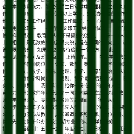
备基本的急救能力，能胜任师生日常健康管理和卫生保健工
作 文印员： • 大专及以上学历，熟悉办公设备操作与
维护，有文印工作经验 • 工作细致，责任心强，能熟练使
用常用办公软件 • 有学校文印工作经验者优先 我们相
信这样的相遇： 教育，从来不是孤独的远征。 它是一群人的
山水相逢，是无数故事的星辰交织，是在相同的方向上，认出
彼此眼中的光。 如果你也在等待这样一个地方——此处，山
河可见，星海可及;你的篇章，正待落笔。 中小学招聘岗
位 小学教师岗位 语文、数学、英语 中学教师岗
位 语文、数学、英语、物理、化学、道德与法治(道法)、
历史 特色学科岗位 戏剧、哲学 教辅后勤岗位 医
务员、文印员 我们承诺：给你一份“值得”的教育人生
竞争力薪酬：教师年薪普遍高于同城同类岗位20%;特级教
师、学科带头人、竞赛辅导名师等薪酬面议，待遇从优 子
女入学：教职工子女按政策优先入学 安居保障：提供教师
公寓，助力安心从教 成长通道：职称评审、岗位晋升、评
优评先机会优于公办学校;定期专业研修、多样化进修支
持 全面福利：五险一金、年度体检、节日福利 明道合