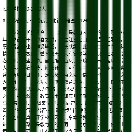
民办学校
500-1000
人
江苏省/南京市 南京江北新区雅园路12号
波波校长招贤令 此邀，是教育人的盟约 明道八
年，岁在丙午，初春之时，卓立江左老山，俯望明道雅园，共
襄纳贤盛举也。群贤毕至，少长咸集。此地有仁爱情怀，科学
精神。高拱极目，碧水映天，又有宽敞学舍，映带左右，引青
春少年，列坐其中。虽无雕龙画凤，然琅琅书声，足以畅享育
人真情。巍巍书楼，闳敞轩昂，可仰观宇宙之大，俯察品类之
盛，所以游目骋怀，足以极阅读之娱，信可乐也。 古之成
大业者，非一人之功。吾欲践教育之道，抚育少年，期成未来
英才!然扬远志而人力不济，故求贤才而其力不竭。吾知神州
之内，卧虎藏龙，教育志士不知其几何哉!此有伯乐，待千里
马;此有梧桐，望凤来仪!但求志向高远，风华正茂，胸藏文
墨，书生意气!诸君若往，定趋步出门相迎!愿与诸君志同道
合，抱朴守真，开学校新风，共享幸福教育人生! 山水与
讲台 此聚，是教育人的山河 南京明道学校，依老山而
栖，临长江而望。山有厚重，水含灵动，文脉在自然间流转，