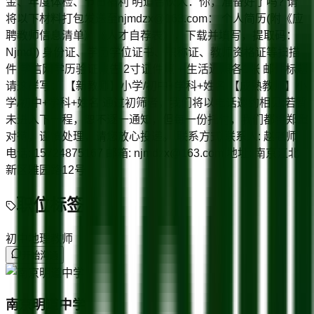
金、年度体检、节日福利 明道合伙人：你，准备好了吗? 请
将以下材料打包发送至njmdzx@163.com： 个人简历(附《应
聘教师信息清单》《人才自荐表》，下载并填写，提取码：
Njmd)) 身份证、学历学位证书、职称证、教师资格证等扫描
件 学信网学历验证报告 2寸证件照 + 生活近照各1张 邮件标题
请这样写： 【新教师】小学/初中+学科+姓名 【成熟教师】小
学/初中+学科+姓名 通过初筛者，我们将以电话邀约相见;若暂
未进入下一程，恕不逐一通知，但每一份托付，我们都将郑重
对待，谨慎处理，请您放心投递。 联系方式 联系人: 赵老师
电话: 15724875167 邮箱: njmdzx@163.com 地址: 南京江北
新区雅园路12号
职位标签
初中地理教师
开始沟通
南京明道中学