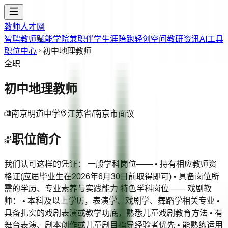
教师人才网
智聘教师
赋能学院
兼职伴学
生涯陪跑
轻创空间
教研资讯
AI工具
职位中心
初中地理教师
全职
初中地理教师
南京明道中学
江苏省/南京市
面议
职位简介
我们认可这样的凭证： 一般学科岗位—— • 持有相应教师资
格证(应届毕业生在2026年6月30日前取得即可) • 具备岗位所
需的学历、专业素养与实践能力 特色学科岗位—— 戏剧教
师： • 本科及以上学历，表演学、戏剧学、舞蹈学相关专业 •
具备扎实的戏剧表演或教学功底，熟悉儿童戏剧教育方法 • 有
舞台表演、剧本创作或儿童剧目指导经验者优先 • 能熟练运用