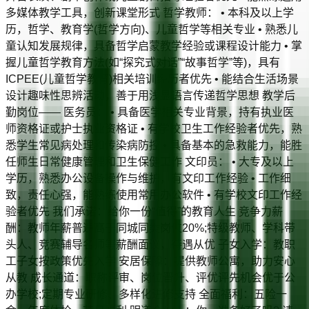
多媒体教学工具，创新课堂形式 哲学教师： • 本科及以上学
历，哲学、教育学(哲学方向)、儿童哲学等相关专业 • 熟悉儿
童认知发展规律，具备哲学启蒙教学经验或课程设计能力 • 掌
握儿童哲学教育方法(如“探究式对话”“故事哲学”等)，具有
ICPEE(儿童哲学教育)相关培训经历者优先 • 能结合生活场景
设计趣味性思辨活动，善于用浅显语言传递哲学思想 教学后
勤岗位—— 医务员： • 具备医学相关专业背景，持有执业医
师资格证或护士执业资格证 • 有学校卫生工作经验者优先，熟
悉学生常见病处理和传染病防控 • 具备基本的急救能力，能胜
任师生日常健康管理和卫生保健工作 文印员： • 大专及以上
学历，熟悉办公设备操作与维护，有文印工作经验 • 工作细
致，责任心强，能熟练使用常用办公软件 • 有学校文印工作经
验者优先 我们承诺：给你一份“值得”的教育人生 竞争力薪
酬：教师年薪普遍高于同城同类岗位20%;特级教师、学科带
头人、竞赛辅导名师等薪酬面议，待遇从优 子女入学：教职
工子女按政策优先入学 安居保障：提供教师公寓，助力安心
从教 成长通道：职称评审、岗位晋升、评优评先机会优于公
办学校;定期专业研修、多样化进修支持 全面福利：五险一