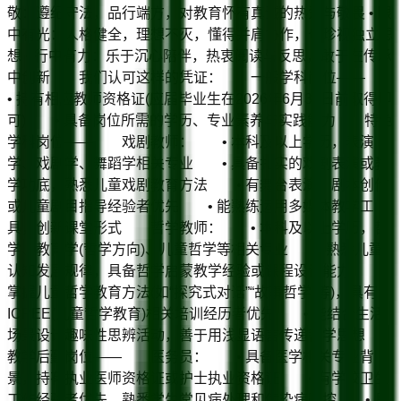
敬：遵纪守法，品行端方，对教育怀有真诚的热爱与敬畏 • 眼
中有光：人格健全，理想不灭，懂得并肩协作，也珍视独立思
想 • 行中有力：乐于沉心陪伴，热衷阅读与反思，敢于在传承
中创新 我们认可这样的凭证： 一般学科岗位——
• 持有相应教师资格证(应届毕业生在2026年6月30日前取得即
可) • 具备岗位所需的学历、专业素养与实践能力 特色
学科岗位—— 戏剧教师： • 本科及以上学历，表演
学、戏剧学、舞蹈学相关专业 • 具备扎实的戏剧表演或教
学功底，熟悉儿童戏剧教育方法 • 有舞台表演、剧本创作
或儿童剧目指导经验者优先 • 能熟练运用多媒体教学工
具，创新课堂形式 哲学教师： • 本科及以上学历，哲
学、教育学(哲学方向)、儿童哲学等相关专业 • 熟悉儿童
认知发展规律，具备哲学启蒙教学经验或课程设计能力 •
掌握儿童哲学教育方法(如“探究式对话”“故事哲学”等)，具有
ICPEE(儿童哲学教育)相关培训经历者优先 • 能结合生活
场景设计趣味性思辨活动，善于用浅显语言传递哲学思想
教学后勤岗位—— 医务员： • 具备医学相关专业背
景，持有执业医师资格证或护士执业资格证 • 有学校卫生
工作经验者优先，熟悉学生常见病处理和传染病防控 • 具