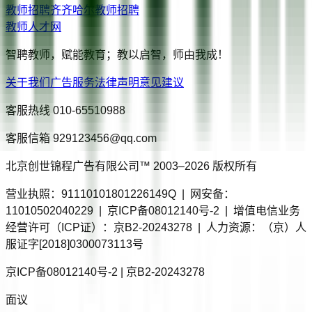
教师招聘
齐齐哈尔
教师招聘
教师人才网
智聘教师，赋能教育；教以启智，师由我成！
关于我们
广告服务
法律声明
意见建议
客服热线
010-65510988
客服信箱
929123456@qq.com
北京创世锦程广告有限公司™ 2003–
2026
版权所有
营业执照：91110101801226149Q | 网安备：
11010502040229 | 京ICP备08012140号-2 | 增值电信业务
经营许可（ICP证）：京B2-20243278 | 人力资源：（京）人
服证字[2018]0300073113号
京ICP备08012140号-2 | 京B2-20243278
面议