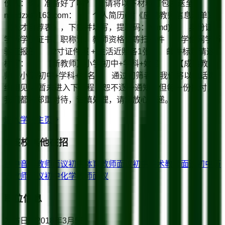
伙人：你，准备好了吗? 请将以下材料打包发送至
njmdzx@163.com： 个人简历(附《应聘教师信息清单》
《人才自荐表》，下载并填写，提取码：Njmd)) 身份证、
学历学位证书、职称证、教师资格证等扫描件 学信网学历
验证报告 2寸证件照 + 生活近照各1张 邮件标题请这
样写： 【新教师】小学/初中+学科+姓名 【成熟教
师】小学/初中+学科+姓名 通过初筛者，我们将以电话邀
约相见;若暂未进入下一程，恕不逐一通知，但每一份托付，
我们都将郑重对待，谨慎处理，请您放心投递。
进入学校主页
该校其他在招
初中音乐教师
面议
初中体育教师
面议
初中美术教师
面议
初中历
史教师
面议
初中化学教师
面议
职位信息
发布日期
2018年3月5日