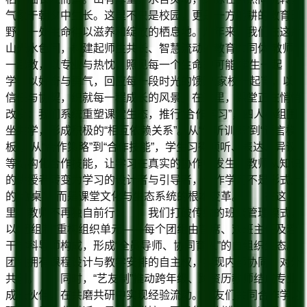
气象于朝夕中生长。这里不只是校园，更是一方躬耕的教育田
野、一处生命得以滋养和绽放的栖息地。八年来，我们在这片
山光水色间，构建起师生共长、智慧流动的教育共同体:教师
一起教，以专业与热忱，照见每一个生命的可能;学生一起
学，以好奇与勇气，回应每一段时光的馈赠;家校一起育，以
信任与协契，织就每一程成长的风景。在这里，课堂正在悄悄
改变：我们系统重塑课堂生态，推行“合作学习”，四人小组围
坐共学，形成积极的“相互依赖关系”。从“倾听训练”到“语言模
板”，从“合作策略”到“合作技能”，学生习得倾听、表达、异议
等结构化合作技能，让学习在真实的协作中发生。教师从知识
的讲授者转变为学习的设计者与引导者，合作学习不是形式上
的“合桌”，而是课堂文化与生态系统的根本变革。 在这
里，教师不再独自前行： 我们打破传统的班级管理模式，
以“团组制”重构组织单元——每个团组由首席、双班主任及若
干学科导师构成，形成“全员导师、协同育人”的自组织生态。
团组拥有课程设计与教学安排的自主权，实现内部协同、对外
共创。 同时，“艺友制”推动跨年级、跨资历教师结成专业
成长伙伴，在共磨共研中实现经验流动。艺友们共同合作学习