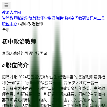
教师人才网
智聘教师
赋能学院
兼职伴学
生涯陪跑
轻创空间
教研资讯
AI工具
职位中心
初中政治教师
全职
初中政治教师
重庆德普外国语学校
面议
职位简介
招聘对象 2024届应届优秀毕业生 经验丰富的成熟教师 薪资福
利 (一)薪资： 行业TOP级薪资水平，高层次人才可一薪一
议，薪资之外再设五大教学津贴，绩效奖金加年终奖，高额教
师竞赛、科研成果奖励、科研课题研究经费，同时设有学校内
部TUP奖励机制。 (二)福利： 五险一金，提供交通补贴、工
作餐补贴、话费补贴，节假日慰问、员工关怀礼金、年度高规