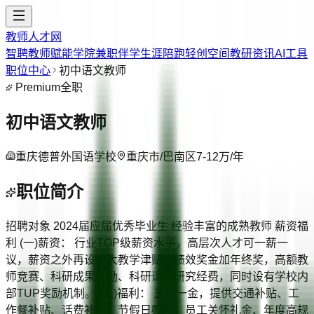
教师人才网
智聘教师
赋能学院
兼职伴学
生涯陪跑
轻创空间
教研资讯
AI工具
职位中心
初中语文教师
Premium
全职
初中语文教师
重庆德普外国语学校
重庆市/巴南区
7-12万/年
职位简介
招聘对象 2024届应届优秀毕业生 经验丰富的成熟教师 薪资福
利 (一)薪资： 行业TOP级薪资水平，高层次人才可一薪一
议，薪资之外再设五大教学津贴，绩效奖金加年终奖，高额教
师竞赛、科研成果奖励、科研课题研究经费，同时设有学校内
部TUP奖励机制。 (二)福利： 五险一金，提供交通补贴、工
作餐补贴、话费补贴，节假日慰问、员工关怀礼金、年度高规