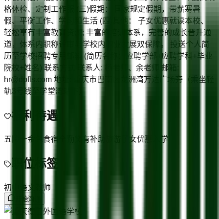
格体检、定制工作服 (三)假期： 国家规定假期，带薪寒暑
假、平衡工作、学习和生活 (四)其他： 子女优惠就读本校、
轻松享有丰富教育资源; 丰富的培训体系，完善的成长晋升通
道，体系内职称评审与学校内职业发展双保障。 投送个人简
历至学校招聘专用邮箱 (简历名称：应聘学部+应聘学科+毕业
院校+姓名) 联系方式 联系人: 杨老师、余老师 邮箱:
hr@dpfls.com 地址: 重庆市巴南区龙洲湾万达广场旁（乘坐轻
轨3号线至学堂湾站下）
福利待遇
五险一金
包食宿
全勤奖
有补助
旅游
子女优惠入学
职位标签
初中语文教师
开始沟通