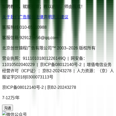
智聘教师，赋能教育；教以启智，师由我成！
关于我们
广告服务
法律声明
意见建议
客服热线
010-65510988
客服信箱
929123456@qq.com
北京创世锦程广告有限公司™ 2003–
2026
版权所有
营业执照：91110101801226149Q | 网安备：
11010502040229 | 京ICP备08012140号-2 | 增值电信业务
经营许可（ICP证）：京B2-20243278 | 人力资源：（京）人
服证字[2018]0300073113号
京ICP备08012140号-2 | 京B2-20243278
7-12万/年
沟通