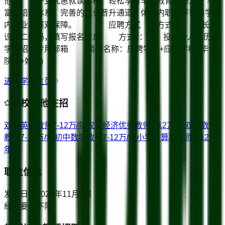
他： 子女优惠就读本校、轻松享有丰富教育资源; 丰
富的培训体系，完善的成长晋升通道，体系内职称评审与学校
内职业发展双保障。 应聘方式 方式1： 长按
识别二维码，填写报名信息 方式2： 投送个人简历至
学校招聘专用邮箱 (简历名称：应聘学部+应聘学科+毕业
院校+姓名)
进入学校主页
该校其他在招
双语英语教师
7-12万/年
双语经济优秀教师
7-12万/年
双语数学
教师
7-12万/年
初中数学教师
7-12万/年
小学计算机教师
7-12万/
年
职位信息
发布日期
2020年11月1日
经验要求
不限