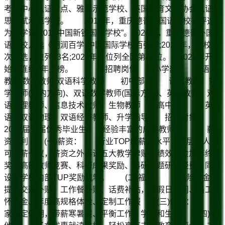
考试中心认证考点、雅思示范学校、英国教育文化协会认证普
思考试示范学校。 2019年，重庆德普外国语学校被评选
为新学说“2019中国新锐国际学校”。2020年，重庆德普外国
语学校入选《胡润百学·中国国际学校百强》;2021年，学校再
次入选，位列43名;2022年，位列全国第41位。从2020年开
始，连续3年上榜。 招聘岗位 小学部： 语文
教师 数学教师 双语科学教师 初中部： 语文教师、数
学教师(国内方向)、双语数学教师(国际方向)、英语教师、双
语物理教师、信息技术教师、生物教师 高中部： 英
语、双语物理、双语经济教师、升学指导 招聘对象
2024届应届优秀毕业生 经验丰富的成熟教师 薪
资福利 (一)薪资： 行业TOP级薪资水平，高层次人才
可一薪一议，薪资之外再设五大教学津贴，绩效奖金加年终
奖，高额教师竞赛、科研成果奖励、科研课题研究经费，同时
设有学校内部TUP奖励机制。 (二)福利： 五险一金，
提供交通补贴、工作餐补贴、话费补贴，节假日慰问、员工关
怀礼金、年度高规格体检、定制工作服 (三)假期： 国
家规定假期，带薪寒暑假、平衡工作、学习和生活 (四)其