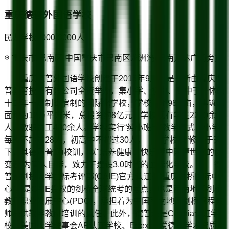
重庆德普外国语学校
民办学校
2000-3000
人
重庆市/巴南区 中国重庆市巴南区龙洲湾(巴南万达广场旁)
重庆德普外国语学校创建于2015年9月，是一所由重庆德
普教育投资有限公司全资举办，集小学、初中、高中于一体的
十二年一贯制寄宿制的国际化学校，学校占地98.7亩，建筑总
面积为12万平方米，总投资约8亿元。学校现有学生2200余
人，教职员工480余人。学校实行“纯小班制”教学模式，小学
每班不超过28人，初高中不超过30人。 学校以“修之于天
下，其德乃普”为校训，以"培养健康、快乐懂中国懂世界的创
变者”为育人目标，致力于建设3.0时代的国际化学校。 德
普是剑桥大学国际考评部(CAIE)官方认证的“重庆剑桥国际中
心”，是CAIE授权的剑桥全球统考的考点，也是西南地区剑桥
教师职业发展中心(PDQ)，承担着为中国西南地区剑桥课程教
师提供教学教研培训的重任。此外，德普还是Cognia认证学
校、美国大学理事会AP认证学校、Edexcel爱德思学术资质及