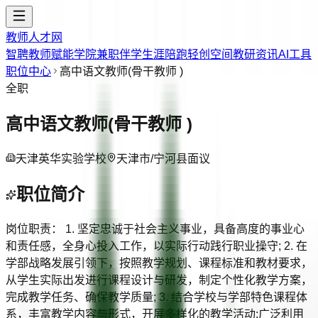
教师人才网
智聘教师
赋能学院
兼职伴学
生涯陪跑
轻创空间
教研资讯
AI工具
职位中心
高中语文教师(骨干教师 )
全职
高中语文教师(骨干教师 )
天津英华实验学校
天津市/宁河县
面议
职位简介
岗位职责： 1. 坚定忠诚于社会主义事业，具备高度的事业心
和责任感，全身心投入工作，以实际行动践行职业操守; 2. 在
学部战略发展引领下，按照教学规划、课程标准和教材要求，
从学生实际出发进行课程设计与研发，制定个性化教学方案，
完成教学任务、确保教学质量; 3. 结合学校与学部特色课程体
系，丰富教学内容与形式，开展多样化的教学活动;广泛利用