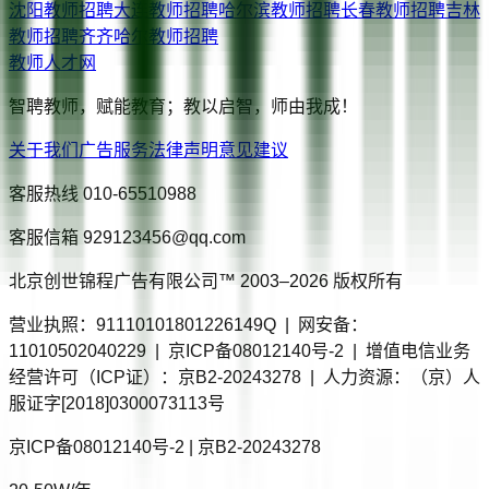
沈阳
教师招聘
大连
教师招聘
哈尔滨
教师招聘
长春
教师招聘
吉林
教师招聘
齐齐哈尔
教师招聘
教师人才网
智聘教师，赋能教育；教以启智，师由我成！
关于我们
广告服务
法律声明
意见建议
客服热线
010-65510988
客服信箱
929123456@qq.com
北京创世锦程广告有限公司™ 2003–
2026
版权所有
营业执照：91110101801226149Q | 网安备：
11010502040229 | 京ICP备08012140号-2 | 增值电信业务
经营许可（ICP证）：京B2-20243278 | 人力资源：（京）人
服证字[2018]0300073113号
京ICP备08012140号-2 | 京B2-20243278