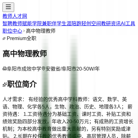
教师人才网
智聘教师
赋能学院
兼职伴学
生涯陪跑
轻创空间
教研资讯
AI工具
职位中心
高中物理教师
Premium
全职
高中物理教师
阜阳市成效中学
安徽省/阜阳市
20-50W/年
职位简介
人才需求： 有经验的优秀高中学科教师：语文、数学、英
语、物理、化学各5人，生物、政治、历史、地理各3人； 薪
资待遇： 1.工资待遇分为基础工资、课时工资、补贴工资和
绩效奖励四部分发放，年收入20-50万元；有成熟的工资增长
机制；为本校高中教育做出重大贡献的，另有特别奖励或津
贴。 2.长期在校任教的优秀教师或中、高层管理人员，除薪