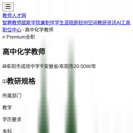
教师人才网
智聘教师
赋能学院
兼职伴学
生涯陪跑
轻创空间
教研资讯
AI工具
职位中心
高中化学教师
Premium
全职
高中化学教师
阜阳市成效中学
安徽省/阜阳市
20-50W/年
教研规格
所属部门
教学
学历要求
本科