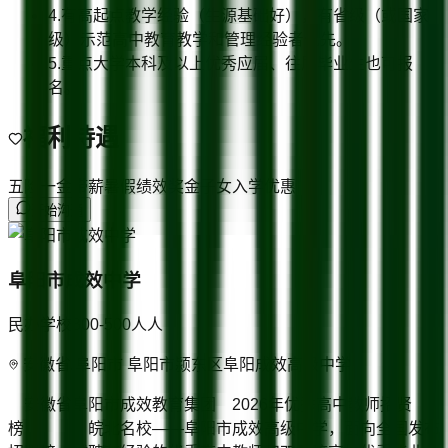
4.有高起点教学经验（生源基础好），有省级（或国家
级）示范高中教育教学和管理经验者优先。
5.重点大学本科及以上优秀应届、往届毕业生也可报
名。
福利待遇
五险一金
带薪暑假
绩效奖金
子女入学优惠
开始沟通
阜阳市成效中学
民办学校
300-500人
人
安徽省/阜阳市 阜阳市颍东区阜阳成效高级中学
安徽省阜阳市成效教育集团 2026年优秀高中教师招贤
榜 皖北名校——阜阳市成效高级中学，面向全国发布