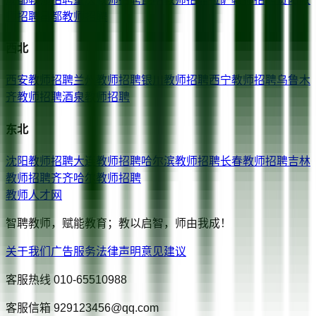
师招聘
昌都
教师招聘
西北
西安
教师招聘
兰州
教师招聘
银川
教师招聘
西宁
教师招聘
乌鲁木
齐
教师招聘
酒泉
教师招聘
东北
沈阳
教师招聘
大连
教师招聘
哈尔滨
教师招聘
长春
教师招聘
吉林
教师招聘
齐齐哈尔
教师招聘
教师人才网
智聘教师，赋能教育；教以启智，师由我成！
关于我们
广告服务
法律声明
意见建议
客服热线
010-65510988
客服信箱
929123456@qq.com