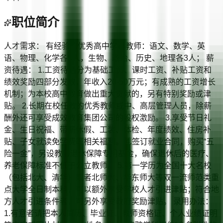
职位简介
人才需求： 有经验的优秀高中学科教师：语文、数学、英
语、物理、化学各5人，生物、政治、历史、地理各3人； 薪
资待遇： 1.工资待遇分为基础工资、课时工资、补贴工资和
绩效奖励四部分发放，年收入20-50万元；有成熟的工资增长
机制；为本校高中教育做出重大贡献的，另有特别奖励或津
贴。 2.长期在校任教的优秀教师或中、高层管理人员，除薪
酬外还可享受成效教育集团公司的股权激励。 3.享受节日礼
金、生日祝福、带薪休假、工装、体检、年度绩效、住房补
贴、子女就读免学费等相关福利。 4.签订就业合同，购买“五
险一金”，另设教师退休保障专用基金，确保退休后的医疗、
养老保障标准不低于公立教师。 5.第一学历为全国十大名校
（包括北大、清华）或者北师大、华东师大等双一流师范类重
点大学全日制本科，可以额外享受学校人才引进津贴；符合地
方人才引进条件者，可另外享受政府奖励津贴。 录用办法：
1.有意者请把本人简历、毕业证、教师资格证、个人业绩证明