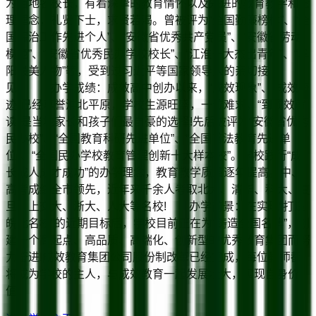
为当地名校长，有着深挚的教育情怀以及先进的教育教学和管
理理念，礼贤下士，求贤若渴。曾被评为“全国勤廉榜样”、“全
国综治工作先进个人”、“安徽省优秀共产党员”、“安徽省劳动
模范”、“安徽省优秀民办学校校长”、“江淮十大杰出青年”、“阜
阳最美人物”等，受到过习近平等国家领导人的亲切接
见。 办学成绩：成效高中创办以来，“成效现象”、“成效奇
迹”已经享誉淮北平原，学校生源旺盛，一位难求，“到成效就
读”是当地家长和孩子们最自豪的选择!先后被评为“安徽省优秀
民办校”、“全国教育科研先进单位”、“全国普法教育先进单
位”、“全国民办学校教育管理创新十大样本校”。学校践行“成
长成人成才成功”的办学理念，教育教学质量逐年提高。中、
高考成绩全市领先，近年来千余人考取北大、清华、科大、复
旦、上交大、浙大、人大等名校! 办学前景：在实现“打造
皖北名校”的近期目标后，学校目前正在为“铸造全国名牌”，创
建一个高起点、高品质、高端化、创新型的优秀教育集团而努
力奋进!成效教育集团公司股份制改革已经完成，每位教师都
将成为学校的主人，与成效教育一起发展壮大，实现自身价
值!