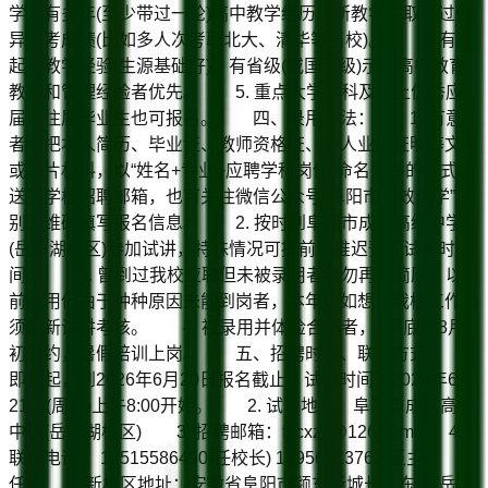
学，有多年(至少带过一轮)高中教学经历，所教学生取得过优
异高考成绩(比如多人次考取北大、清华等名校)。 4. 有高
起点教学经验(生源基础好)，有省级(或国家级)示范高中教育
教学和管理经验者优先。 5. 重点大学本科及以上优秀应
届、往届毕业生也可报名。 四、录用办法： 1. 有意
者请把本人简历、毕业证、教师资格证、个人业绩证明等文字
或图片材料，以“姓名+专业+应聘学科岗位”命名附件的形式发
送到学校招聘邮箱，也可关注微信公众号“阜阳市成效中学”识
别二维码填写报名信息。 2. 按时到阜阳市成效高级中学
(岳家湖校区)参加试讲，特殊情况可提前或推迟预约试讲时
间。 3. 曾到过我校应聘但未被录用者请勿再投简历，以
前录用但由于种种原因未能到岗者，本年度如想到我校工作必
须重新试讲考核。 4. 被录用并体检合格者，7月底或8月
初签约，暑假培训上岗。 五、招聘时间、联系方式 1.
即日起，到2026年6月20日报名截止。试讲时间在2026年6月
21日(周日)上午8:00开始。 2. 试讲地点：阜阳市成效高级
中学(岳家湖校区) 3. 招聘邮箱：fycxzx@126.com 4.
联系电话： 13515586450(任校长) 13956813762(王主
任) 5. 新校区地址：安徽省阜阳市颍东新城长青东路(岳家