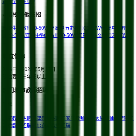
进入学校主页
该校其他在招
高中生物教师
20-50W/年
高中历史教师
20-50W/年
高中地理教
师
20-50W/年
高中物理教师
20-50W/年
高中语文教师
20-50W/
年
职位信息
发布日期
2022年5月17日
经验要求
三年或以上
热门城市教师招聘
华北
北京
教师招聘
天津
教师招聘
石家庄
教师招聘
太原
教师招聘
呼和
浩特
教师招聘
鄂尔多斯
教师招聘