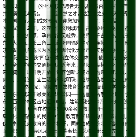
湖公园北)。 (外地到校应聘者无论录用与否，安排住宿，
并报销往返车费)。 成卓然之才，达至善之效!纳天下贤
才，创美好人生!成效教育欢迎您加盟! 附：学校简介
区位优势：阜阳，这座全国文明城市，古称颍州、顺昌，襟带
江淮，地处中原，孕育出钟灵毓秀，演绎了千古传奇。位于华
东、大京九、长三角三大经济圈辐射中心，连接苏、鲁、豫、
皖四省，具备成长为区域性现代化大都市得天独厚的条件。
“水、陆、空、铁”四位一体的立体交通体系，使阜阳成为安徽
乃至全国重要的交通枢纽。近年来，阜阳以纵横古今、徜徉未
来之胸怀，以开明开放、包容创新之姿态，构建成宜发展、宜
创业、宜投资、宜生活的皖北明珠，继续铸造着鎏金热土的传
奇! 学校概况：阜阳市成效教育集团成效高级中学，坐落
于颍东新城阜阳最美的湿地公园——秀丽的岳家湖之畔。学校
东、西两个校区占地近400亩，建筑面积约30万平方米，资产
10多个亿。现有在校学生9000余名，教职工千余人，是一所
集团化、高品质的民办中学。教育教学质量稳居全省前列，不
仅是阜阳民办教育的一个标杆，同时也成为皖北基础教育的一
面旗帜! 领导风采：集团董事长、总校长郝云波先生，作