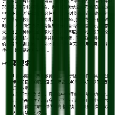
等文字或图片材料，以“姓名+专业+应聘学科岗位”命名附件的
形式发送到学校招聘邮箱，也可关注微信公众号“阜阳市成效
中学”识别二维码填写报名信息。 2.按时到阜阳市成效高级中
学（岳家湖校区）参加试讲，特殊情况可提前或推迟预约试讲
时间。 3.曾到过我校应聘但未被录用者请勿再投简历，以前
录用但由于种种原因未能到岗者，本年度如想到我校工作必须
重新试讲考核。 4.被录用并体检合格者，7月底或8月初签
约，暑假培训上岗。 （外地到校应聘者无论录用与否，安排
住宿，并报销往返车费）。
任职要求
1.身心健康，热爱教育事业，善于团结协作，具有敬业
精神和良好的职业道德，年龄在40周岁以下（特优者可
适当放宽）。
2.学历本科及以上，具备高中教师资格，基本功扎实。
3.熟悉高中教学，有多年（至少带过一轮）高中教学经
历，所教学生取得过优异高考成绩（比如多人次考取北
大、清华等名校）。