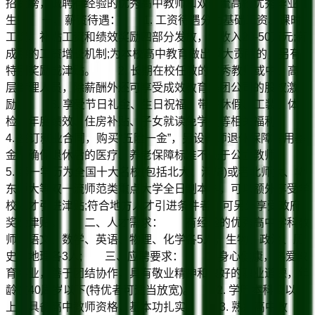
招贤榜，诚聘有经验的优秀高中教师和双一流高校优秀毕业
生! 一、薪资待遇： 1. 工资待遇分为基础工资、课时
工资、补贴工资和绩效奖励四部分发放，年收入20-50万元;有
成熟的工资增长机制;为本校高中教育做出重大贡献的，另有
特别奖励或津贴。 2. 长期在校任教的优秀教师或中、高
层管理人员，除薪酬外还可享受成效教育集团公司的股权激
励。 3. 享受节日礼金、生日祝福、带薪休假、工装、体
检、年度绩效、住房补贴、子女就读免学费等相关福利。
4. 签订就业合同，购买“五险一金”，另设教师退休保障专用基
金，确保退休后的医疗、养老保障标准不低于公立教师。
5. 第一学历为全国十大名校(包括北大、清华)或者北师大、华
东师大等双一流师范类重点大学全日制本科，可以额外享受学
校人才引进津贴;符合地方人才引进条件者，可另外享受政府
奖励津贴。 二、人才需求： 有经验的优秀高中学科教
师：语文、数学、英语、物理、化学各5人，生物、政治、历
史、地理各3人; 三、应聘要求： 1. 身心健康，热爱教
育事业，善于团结协作，具有敬业精神和良好的职业道德，年
龄在40周岁以下(特优者可适当放宽)。 2. 学历本科及以
上，具备高中教师资格，基本功扎实。 3. 熟悉高中教