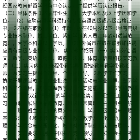
经国家教育部留学服务中心认定，并提供学历认证报告。
（二）具体条件 1.应届毕业生 （1）大学本科及以上学历和学
位。 （2）应聘英语学科须持有专业英语四级或八级合格证
书。 2.在编在职教师 （1）年龄一般在40周岁以下（具有高级
专业技术职称、博士学位、紧缺学科的人员，年龄可适当放
宽），大学本科及以上学历。 （2）外省市在编在职参加招聘
应具有高级专业技术职称。 实习教师招募 （一）实习岗位 语
文、数学、英语、物理、道德与法治、体育、信息科技实习教
师 （二）实习内容 1.全程带教指导：配备教育教学带教老
师，为实习生提供全过程、个性化指导。 2.教学工作实习：
协助开展课堂教学、作业批改、课外活动与学业辅导，熟悉学
科教学全流程，初步掌握教学设计与实施能力。参与学科教研
活动，了解“双新”背景下的学科发展趋势。 3.班主任工作实
习：协助开展思想品德教育、班级日常管理、主题班会组织等
工作，理解班主任工作的意义与内容，学习班级建设与管理的
基本方法。 4.积极参与学校各项教育教学及文化活动，深入
理解办学理念与校园文化，增强对教师职业的认同与理解。
（三）实习要求 1.拥护中国共产党的领导，热爱社会主义祖