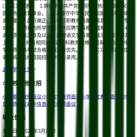
(三)实习要求 1.拥护中国共产党的领导，热爱社会主义祖
国，热爱教育事业。 2.遵守中华人民共和国宪法和法律，
身心健康，品行端正，具有任职教师的基本素质。 3.专业
对口，应聘者的所学专业与所应聘学科相同或相近。 4.普
通话须二级乙等及以上，应聘语文学科普通话须二级甲等及以
上。 5.持有相同或相近学科教师资格证或有效期内《中小
学教师资格考试合格证明》者优先。 6.实习期间表现优秀
者，将在后续校园招聘中优先录用。
进入学校主页
该校其他在招
小学英语教师
面议
小学数学教师
面议
小学语文教师
面议
初中体
育教师
面议
初中信息技术教师
面议
职位信息
发布日期
2026年3月27日