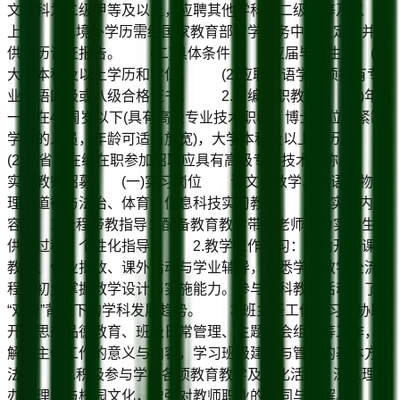
文学科为二级甲等及以上，应聘其他学科为二级乙等及以
上。 6.境外学历需经国家教育部留学服务中心认定，并提
供学历认证报告。 (二)具体条件 1.应届毕业生 (1)
大学本科及以上学历和学位。 (2)应聘英语学科须持有专
业英语四级或八级合格证书。 2.在编在职教师 (1)年龄
一般在40周岁以下(具有高级专业技术职称、博士学位、紧缺
学科的人员，年龄可适当放宽)，大学本科及以上学历。
(2)外省市在编在职参加招聘应具有高级专业技术职称。
实习教师招募 (一)实习岗位 语文、数学、英语、物
理、道德与法治、体育、信息科技实习教师 (二)实习内
容 1.全程带教指导：配备教育教学带教老师，为实习生提
供全过程、个性化指导。 2.教学工作实习：协助开展课堂
教学、作业批改、课外活动与学业辅导，熟悉学科教学全流
程，初步掌握教学设计与实施能力。参与学科教研活动，了解
“双新”背景下的学科发展趋势。 3.班主任工作实习：协助
开展思想品德教育、班级日常管理、主题班会组织等工作，理
解班主任工作的意义与内容，学习班级建设与管理的基本方
法。 4.积极参与学校各项教育教学及文化活动，深入理解
办学理念与校园文化，增强对教师职业的认同与理解。