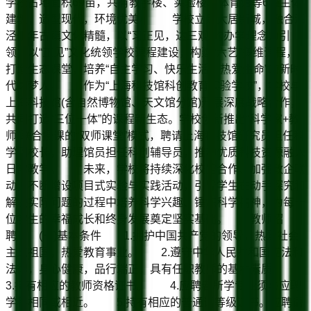
学校占地面积69亩，共有教学楼、实验楼、体育馆等6幢主体
建筑，造型现代，环境优美。 学校立足大居新城，融合泗
泾千年古镇文化精髓，以“习正见，达三观”的办学理念为引
领，以“正见”文化统领学校课程建设，构建“六艺”多维课程，
打造生态课堂，培养“自主学习、快乐生活、热爱生命”的新时
代圆梦人。 作为“上海科技馆科创教育实验学校”，学校与
上海科技馆(含自然博物馆、天文馆分馆)开展深度战略合作，
共同打造“三位一体”的课程新生态。学校创新推出“科学家+教
师”联合授课的“双师课堂”模式，聘请上海科技馆研究员担任科
学副校长，助理馆员担任科创辅导员，推动优质科技资源融入
日常教学。 未来，学校将持续深化校馆合作、加强政企联
动，不断增设项目式实验与实践活动，引导学生在动手探究和
解决实际问题的过程中培养科学兴趣、锤炼科学精神，为每一
位学生的幸福成长和终身发展奠定坚实基础。 教师招
聘 (一)基本条件 1.拥护中国共产党的领导，热爱社会
主义祖国，热爱教育事业。 2.遵守中华人民共和国宪法和
法律，身心健康，品行端正，具有任职教师的基本素质。
3.持有相应的教师资格证书。 4.应聘者所学专业须与应聘
学科相同或相近。 5.持有相应的普通话等级证书。应聘语