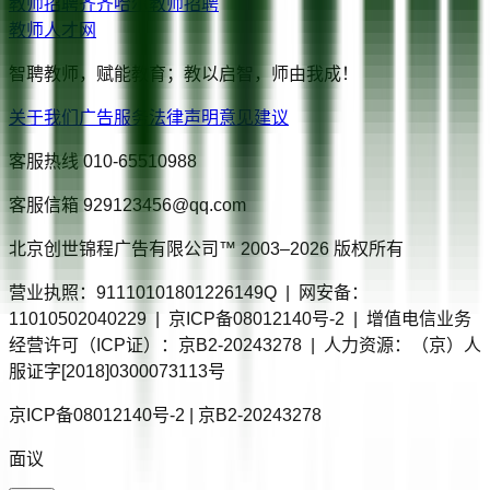
教师招聘
齐齐哈尔
教师招聘
教师人才网
智聘教师，赋能教育；教以启智，师由我成！
关于我们
广告服务
法律声明
意见建议
客服热线
010-65510988
客服信箱
929123456@qq.com
北京创世锦程广告有限公司™ 2003–
2026
版权所有
营业执照：91110101801226149Q | 网安备：
11010502040229 | 京ICP备08012140号-2 | 增值电信业务
经营许可（ICP证）：京B2-20243278 | 人力资源：（京）人
服证字[2018]0300073113号
京ICP备08012140号-2 | 京B2-20243278
面议