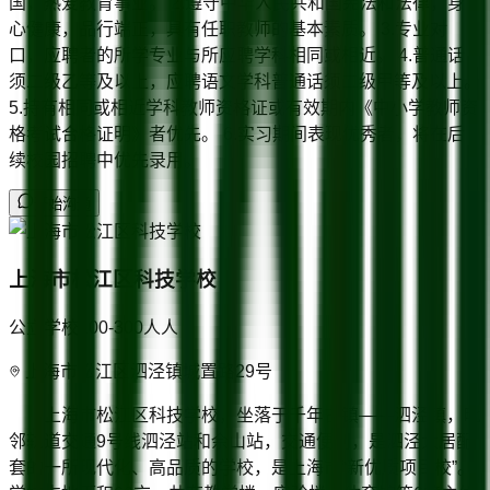
国，热爱教育事业。 2.遵守中华人民共和国宪法和法律，身
心健康，品行端正，具有任职教师的基本素质。 3.专业对
口，应聘者的所学专业与所应聘学科相同或相近。 4.普通话
须二级乙等及以上，应聘语文学科普通话须二级甲等及以上。
5.持有相同或相近学科教师资格证或有效期内《中小学教师资
格考试合格证明》者优先。 6.实习期间表现优秀者，将在后
续校园招聘中优先录用。
开始沟通
上海市松江区科技学校
公立学校
100-300人
人
上海市松江区泗泾镇城置路29号
上海市松江区科技学校，坐落于千年古镇——泗泾镇，毗
邻轨道交通9号线泗泾站和佘山站，交通便利，是泗泾大居配
套的一所现代化、高品质的学校，是上海市“新优质项目校”。