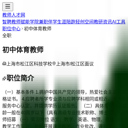
教师人才网
智聘教师
赋能学院
兼职伴学
生涯陪跑
轻创空间
教研资讯
AI工具
职位中心
初中体育教师
全职
初中体育教师
上海市松江区科技学校
上海市/松江区
面议
职位简介
（一）基本条件 1.拥护中国共产党的领导，热爱社会主义祖国
格证书。 4.应聘者所学专业须与应聘学科相同或相近。 5.
服务中心认定，并提供学历认证报告。 （二）具体条件 1.应届
龄一般在40周岁以下（具有高级专业技术职称、博士学位、紧
师招募 （一）实习岗位 语文、数学、英语、物理、道德与法治
教学工作实习：协助开展课堂教学、作业批改、课外活动与学业