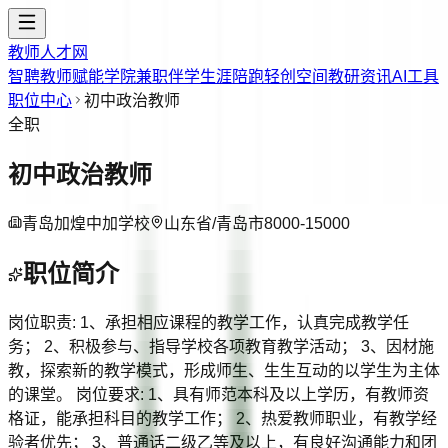
教师人才网
智聘教师
赋能学院
兼职伴学
生涯陪跑
轻创空间
教研资讯
AI工具
职位中心
初中政治教师
全职
初中政治教师
青岛加煌中加学校
山东省/青岛市
8000-15000
职位简介
岗位职责: 1、承担相应课程的教学工作，认真完成教学任
务； 2、积极参与、指导学校各项教育教学活动； 3、因材施
教，探索新的教学模式，形成师生、生生互动的以学生为主体
的课堂。 岗位要求: 1、具有师范本科及以上学历，有教师资
格证，能承担科目的教学工作； 2、热爱教师职业，有教学经
验者优先； 3、普通话二级乙等及以上，有良好沟通能力和团