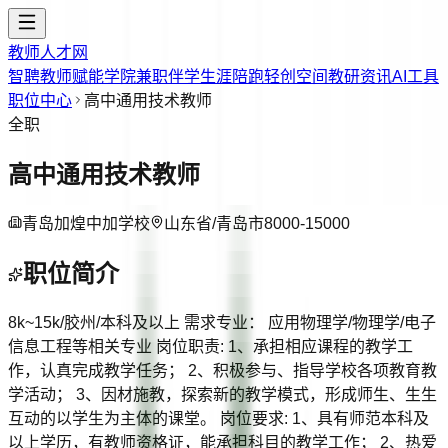
教师人才网
智聘教师
赋能学院
兼职伴学
生涯陪跑
轻创空间
教研资讯
AI工具
职位中心
高中通用技术教师
全职
高中通用技术教师
青岛加煌中加学校
山东省/青岛市
8000-15000
职位简介
8k~15k/胶州/本科及以上 需求专业： 应用物理学/物理学/电子
信息工程等相关专业 岗位职责: 1、承担相应课程的教学工
作，认真完成教学任务； 2、积极参与、指导学校各项教育教
学活动； 3、因材施教，探索新的教学模式，形成师生、生生
互动的以学生为主体的课堂。 岗位要求: 1、具有师范本科及
以上学历，有教师资格证，能承担科目的教学工作； 2、热爱