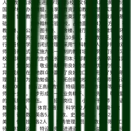
人”为教育追求的先进办学理念与校园文化;秉承湖北黄冈市外
国语学校的办学精髓，共享教育资源和教育智慧，实现了跨校
融合、协同教学、共同发展，也奠定了学校高质量发展的基
础。 黄外翰林实验学校，占地面积近4万平方米，有
教学楼、办公楼、图书楼、宿舍楼、餐厅等十余座建筑，环境
优美，设施齐全。现有教职工110多人，29个教学班。学校实
行小班化教学，封闭式管理，采用“学科教师+人生导师”的双
师制培养模式，实施九年一贯制的教育培养，努力打造学习型
校园和和美共生的生命成长共同体;干部教师身先士卒、踏实
工作、爱生如子、敬业奉献，用良好的态度、优良的作风、优
异的成绩，在当地群众中赢得了良好的口碑，形成了知书明
理、担当有为、勤勉奋进、开拓创新的校风;专任教师学历达
标率100%，拥有正高级教师、特级教师、地市名师等骨干教
师五十多名，初步形成了一支业务精干、理念先进、敬岗爱业
的高素质教师队伍。 招聘岗位 小学骨干教师 语、
数、英各5人 体育、音乐、科学各2人 初中骨干教
师 语、数、英各5人 政、史、地、物，化各2人
美术、信息技术各2人 优秀管理人员 数量不限，工资
待遇单独面议 特设名师引进通道 多多益善，工资待遇