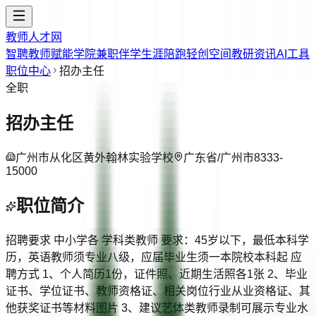
教师人才网
智聘教师
赋能学院
兼职伴学
生涯陪跑
轻创空间
教研资讯
AI工具
职位中心
招办主任
全职
招办主任
广州市从化区黄外翰林实验学校
广东省/广州市
8333-
15000
职位简介
招聘要求 中小学各 学科类教师 要求：45岁以下，最低本科学
历，英语教师须专业八级，应届毕业生须一本院校本科起 应
聘方式 1、个人简历1份，证件照、近期生活照各1张 2、毕业
证书、学位证书、教师资格证、相关岗位行业从业资格证、其
他获奖证书等材料图片 3、建议艺体类教师录制可展示专业水