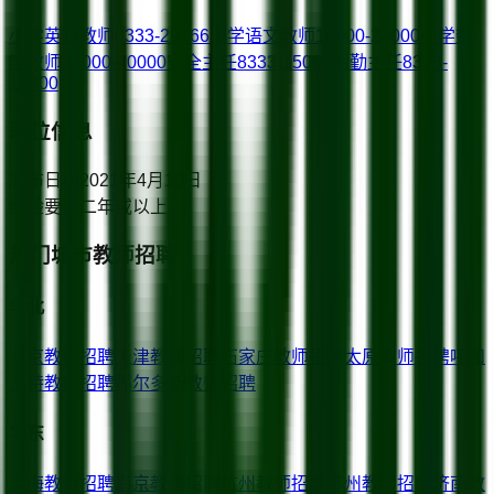
小学英语教师
8333-29166
小学语文教师
10000-20000
小学数
学教师
10000-20000
安全主任
8333-15000
后勤主任
8333-
15000
职位信息
发布日期
2021年4月19日
经验要求
二年或以上
热门城市教师招聘
华北
北京
教师招聘
天津
教师招聘
石家庄
教师招聘
太原
教师招聘
呼和
浩特
教师招聘
鄂尔多斯
教师招聘
华东
上海
教师招聘
南京
教师招聘
杭州
教师招聘
苏州
教师招聘
济南
教