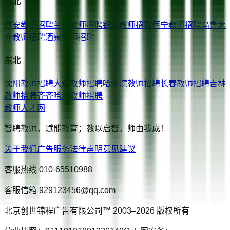
西北
西安
教师招聘
兰州
教师招聘
银川
教师招聘
西宁
教师招聘
乌鲁木
齐
教师招聘
酒泉
教师招聘
东北
沈阳
教师招聘
大连
教师招聘
哈尔滨
教师招聘
长春
教师招聘
吉林
教师招聘
齐齐哈尔
教师招聘
教师人才网
智聘教师，赋能教育；教以启智，师由我成！
关于我们
广告服务
法律声明
意见建议
客服热线
010-65510988
客服信箱
929123456@qq.com
北京创世锦程广告有限公司™ 2003–
2026
版权所有