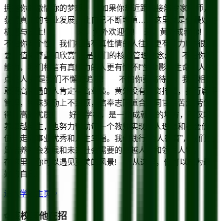
拥抱你的激情你的梦想! 如果你想近距离接触专家名师，
获得真正的专业发展，让自己不断增值……这里就是你最好的
机遇与沃土! 来，黄外欢迎你! 来，黄外成就你!
不怕你有个性，我们相信有真性情的人往往更有能力!“你很重
要，值得尊重和欣赏”，是我们的核心管理理念; 不怕你有
能力，我们相信有真能力的人更有情怀!“生命影响生命，人生
点亮人生”是我们不懈的追求! 不怕你要高待遇，我们相信
敢要高待遇的人肯定有高业绩。黄外没有论资排辈，推行扁平
管理，特殊奖励上不封顶，信奉志同道合、同甘共苦;优劳优
得、高效优质! 好的学校，是一个成就人的地方，不仅培
养卓越学生，也努力帮助每一个教师实现个人理想和社会价
值，走向事业优秀和人生幸福。我们践行“全人教育”，我们立
足培养社会发展和未来社会需要的卓越人才和领军人物。
在这里，你可以遇见更美的风景! 从这里，你可以成为最
好的自己!
进入学校主页
该校其他在招