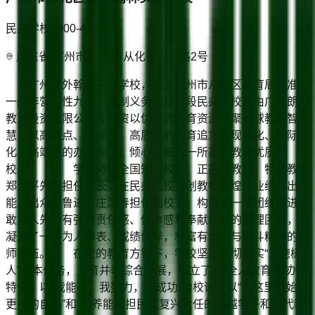
民办学校
3000-4000
人
广东省/广州市 广州市从化区安园路2号
广州黄外翰林实验学校，是经广州市从化区教育局批准的
一所非营利性九年一贯制义务教育阶段民办学校，由广东朗润
教育投资有限公司斥巨资以优质的教育资源，聚全球教育智
慧，以高起点、高标准、高质量的教育追求和现代化、国际
化、高端化的办学标准，倾心打造的一所基础教育优质学
校。 学校特聘全国知名校长、正高级教师、特级教师
郑立平先生担任校长，在民办名校屡创教学辉煌、业绩突出、
能力出众的鲁进、庄建春担任副校长，构建了一支团结奋进、
敢为人先，有强烈责任感、使命感和奉献精神的管理团队，已
凝聚了一支为人师表、成绩优异，和富有爱心与奋斗精神的教
师队伍。 在党的教育方针下，学校坚决贯彻落实“立德树
人”根本任务，五育并举综合发展，确立了以“全人教育”为办学
特色，以“我能行，我努力，我成功”为校训，以“从这里开始做
更好的自己”和“培养能承担民族复兴大任的卓越学子和时代新