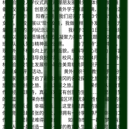
林实验学校入学仪式再度刷爆朋友圈!黄外全体师生做足准
备，仪式满满，创意浓浓。黄外学子惊喜满满，被学校的温暖
占满了心窝! 阳春三月，我们迎来了第113个国际“三八妇
女节”。我校开展以“现代女性，我做榜样;黄外发展，我有力
量”为主题的系列纪念活动。 我校于3月21日下午在操场上
举行以“坚毅品质锤炼与团队凝聚力打造”为主题的2023年春季
班级队形队列与精神面貌比赛。 为了坚持“五育并举”，展
现黄外学子积极向上的精神面貌，缓解学生心理压力，丰富学
生校园生活，倡导良好学风、校风，2023年4月7日，黄外翰
林实验学校学生发展中心联合美育组共同组织开展"一班一
品"课桌舞评比活动。 黄外组织干部教师携手部分学
生及家长共同开启了赴湖北黄冈的名校探访之旅、学习研究之
旅、智慧碰撞之旅、共话发展之旅。 如果你有从事教育工
作的经历和期待，真心喜欢富有创意的生活……这里就是梦想
的摇篮! 如果你想在广州城区环境优美而性价比最高的地
方安居而乐业，幸福生活……这里就是真正的家园! 如果
你在竞争日趋紧张的今天，想拥有一份享有尊严与幸福的工
作……这里就是难得的舞台! 如果你想和一群有梦想有追
求的人，一起创造一种不一样的教育人生……这里可以点燃和