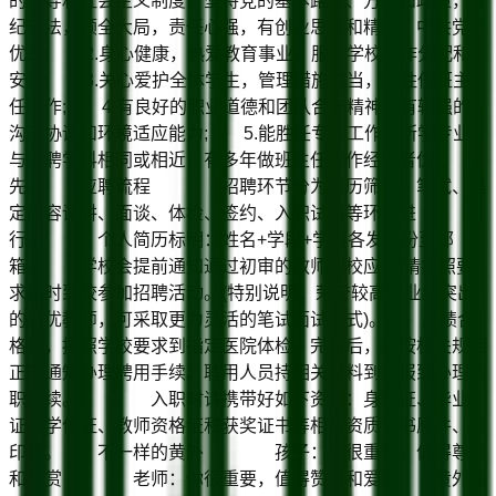
的领导和社会主义制度，坚持党的基本路线、方针和政策，遵
纪守法，顾全大局，责任心强，有创业思维和精神，中共党员
优先; 2.身心健康，热爱教育事业，服从学校工作分配和
安排; 3.关心爱护全体学生，管理措施得当，能胜任班主
任工作; 4.有良好的职业道德和团队合作精神，有较强的
沟通协调和环境适应能力; 5.能胜任专业工作，所学专业
与应聘学科相同或相近，有多年做班主任工作经验者优
先。 应聘流程 招聘环节分为简历筛选、笔试、指
定内容试讲、面谈、体检、签约、入职试用等环节进
行。 个人简历标明：姓名+学段+学科各发一份至邮
箱。 学校会提前通知通过初审的教师到校应聘;请按照要
求按时到校参加招聘活动。(特别说明：荣誉较高，业绩突出
的名优教师，可采取更为灵活的笔试面试方式)。 成绩合
格后，按照学校要求到指定医院体检，完成后，再按相关规定
正式通知办理聘用手续。聘用人员持相关材料到校报到办理入
职手续。 入职时请携带好如下资料：身份证、毕业
证、学位证、教师资格证和获奖证书等相关资质证书原件、复
印件。 不一样的黄外 孩子：你很重要，值得尊重
和欣赏 老师：你很重要，值得赞美和爱戴 黄外翰