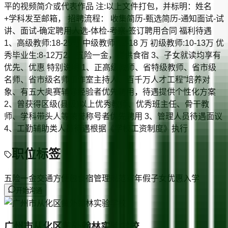
平的视频简介或代表作品 注:以上文件打包，并标明：姓名
+学科发至邮箱， 招聘流程： 收集简历-甄选简历-通知面试-试
讲、面试-确定聘用人选-体检-考察-签订聘用合同 福利待遇
1、高级教师:18-25万 中级教师:12-18 万 初级教师:10-13万 优
秀毕业生:8-12万2、五险一金，提供食宿 3、子女就读均享有
优先、优惠 特别说明 1、正高级教师、省特级教师、省市级
名师、省市级名师工作室主持人、百千万人才工程”培养对
象、有五大奥赛辅导经验者优先聘用，待遇提供个性化方案
2、曾获得区级(县级)以上优秀教师、优秀班主任、骨干教
师、学科带头人等荣誉称号者优先聘用 3、管理人员待遇面议
4、工勤辅助类人员待遇根据《学校工资制度》执行
职位标签
五险一金
交通方便
包食宿
管理规范
有年假
子女优惠入学
开始沟通
广州市从化区黄外翰林实验学校