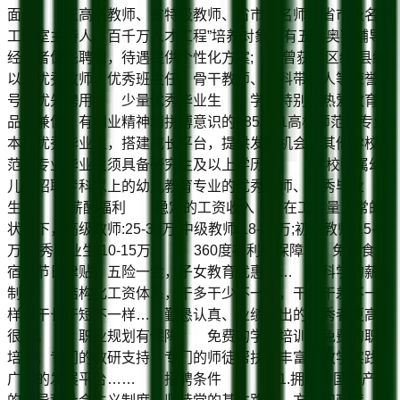
面议 正高级教师、省特级教师、省市级名师、省市级名师
工作室主持人、百千万人才工程”培养对象、有五大奥赛辅导
经验者优先聘用，待遇提供个性化方案; 曾获得区级(县级)
以上优秀教师、优秀班主任、骨干教师、学科带头人等荣誉称
号者优先聘用 少量优秀毕业生 学校特别为热爱教育、
品学兼优、有创业精神和拼搏意识的985/211高校师范类专业
本科优秀毕业生，搭建成长平台，提供发展机会。其他学校师
范类专业毕业生须具备研究生及以上学历。 (学校附属幼
儿园招聘专科以上的幼儿教育专业的优秀教师、优秀毕业
生。) 薪酬福利 稳定的工资收入 在工作量正常的
状态下，高级教师:25-35万;中级教师:18-25万;初级教师:15-20
万;优秀毕业生:10-15万。 360度福利全保障 免费食
宿，节日津贴，五险一金，子女教育优惠…… 科学的薪酬
制度 结构化工资体系，干多干少不一样，干好干差不一
样，干长干短不一样……勤恳认真、业绩突出的优秀者更高出
很多。 职业规划有保障 免费的学习培训，免费的职业
培养，专门的教研支持，专门的师徒帮扶，丰富的教学实践，
广阔的发展平台…… 招聘条件 1.拥护中国共产党