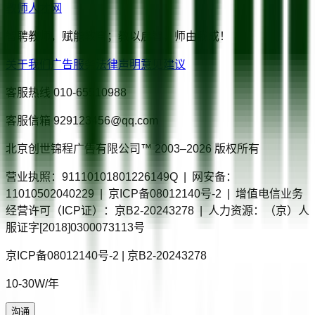
教师人才网
智聘教师，赋能教育；教以启智，师由我成！
关于我们
广告服务
法律声明
意见建议
客服热线
010-65510988
客服信箱
929123456@qq.com
北京创世锦程广告有限公司™ 2003–
2026
版权所有
营业执照：91110101801226149Q | 网安备：
11010502040229 | 京ICP备08012140号-2 | 增值电信业务
经营许可（ICP证）：京B2-20243278 | 人力资源：（京）人
服证字[2018]0300073113号
京ICP备08012140号-2 | 京B2-20243278
10-30W/年
沟通