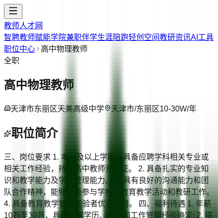
教师人才网
智聘教师
赋能学院
兼职伴学
生涯陪跑
轻创空间
教研资讯
AI工具
职位中心
高中物理教师
全职
高中物理教师
天津市东丽区天美高级中学
天津市/东丽区
10-30W/年
职位简介
三、岗位要求 1. 本科及以上学历，具备应聘学科相关专业或
相关工作经验，持有高中教师资格证。 2. 具备扎实的专业知
识和教学能力及学生管理能力。 3. 具有良好的沟通能力和团
队合作精神，能够积极参与学校的教育教学活动和教研工作。
4. 具备教育教学管理经验者优先录用。 四、福利待遇 1. 年薪
10万至30万，具体根据学历、教龄和工作管理经验确定; 2. 提