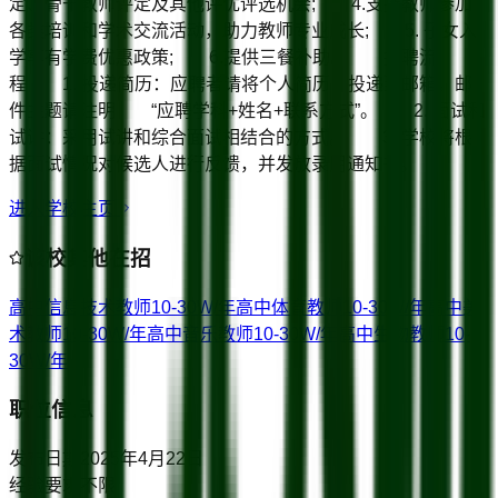
定、骨干教师评定及其他评优评选机会; 4.支持教师参加
各类培训和学术交流活动，助力教师专业成长; 5. 子女入
学享有学费优惠政策; 6.提供三餐补助。 招聘流
程 1. 投递简历：应聘者请将个人简历，投递至邮箱。邮
件主题请注明 “应聘学科+姓名+联系方式”。 2. 面试和
试讲：采用试讲和综合面试相结合的方式。 3. 学校将根
据面试情况对候选人进行反馈，并发放录用通知书。
进入学校主页
该校其他在招
高中信息技术教师
10-30W/年
高中体育教师
10-30W/年
高中美
术教师
10-30W/年
高中音乐教师
10-30W/年
高中生物教师
10-
30W/年
职位信息
发布日期
2025年4月22日
经验要求
不限