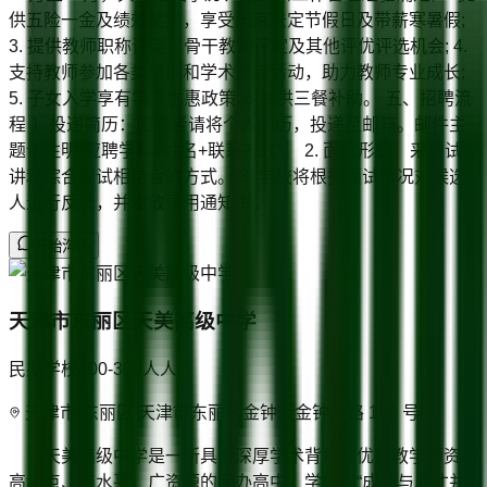
供五险一金及绩效奖金，享受国家法定节假日及带薪寒暑假;
3. 提供教师职称评定、骨干教师评定及其他评优评选机会; 4.
支持教师参加各类培训和学术交流活动，助力教师专业成长;
5. 子女入学享有学费优惠政策; 6.提供三餐补助。 五、招聘流
程 1. 投递简历：应聘者请将个人简历，投递至邮箱。邮件主
题请注明“应聘学科+姓名+联系方式”。 2. 面试形式：采用试
讲和综合面试相结合的方式。 3. 学校将根据面试情况对候选
人进行反馈，并发放录用通知书。
开始沟通
天津市东丽区天美高级中学
民办学校
100-300人
人
天津市/东丽区 天津市东丽区金钟街金钟河路 199 号
天美高级中学是一所具有深厚学术背景和优质教学师资的
高起点、高水平、广资源的民办高中。学校以“成长与成才并