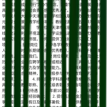
重，素质与成绩同行”为办学理念，注重学生全面发展，培养
具有创新精神和社会责任感的优秀人才。 学校由原新华中
学校长与北大附中天津东丽湖学校团队联合创办，教师团队多
元化专业背景，教学经验丰富。教研资源与市五所共享，助力
教师职业发展。 学校位于天津市东丽区，紧邻地铁6号
线，交通便利，环境温馨，教学设施先进，配备现代化的教学
楼、实验室和图书馆，为师生提供了良好的学习和工作环
境。 01 招聘岗位 高中各学科教师，每科招聘1-2
人。 同时，长期储备各科优秀教师，欢迎有志于教育事业
的优秀人才加入我们。 02 岗位要求 1. 本科及以上学
历，所学专业与应聘学科相符或相近。 2. 具备扎实的专
业知识和教学能力及学生管理能力。 3. 具有良好的沟通
能力和团队合作精神，能够积极参与学校的教育教学活动
和教研工作。 4. 持有应聘学科高中教师资格证书。 5.
具备中高级教师职称、省市区级表彰、竞赛指导经验者优先录
用。 03 福利待遇 1. 年薪10万至20万，具体根据学
历、教龄和工作经验确定; 2. 提供五险一金及绩效奖金，
享受国家法定节假日及带薪寒暑假; 3. 提供教师职称评