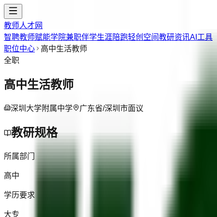
教师人才网
智聘教师
赋能学院
兼职伴学
生涯陪跑
轻创空间
教研资讯
AI工具
职位中心
高中生活教师
全职
高中生活教师
深圳大学附属中学
广东省/深圳市
面议
教研规格
所属部门
高中
学历要求
大专