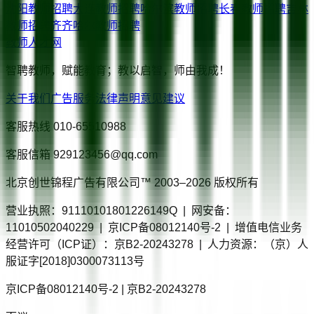
沈阳
教师招聘
大连
教师招聘
哈尔滨
教师招聘
长春
教师招聘
吉林
教师招聘
齐齐哈尔
教师招聘
教师人才网
智聘教师，赋能教育；教以启智，师由我成！
关于我们
广告服务
法律声明
意见建议
客服热线
010-65510988
客服信箱
929123456@qq.com
北京创世锦程广告有限公司™ 2003–
2026
版权所有
营业执照：91110101801226149Q | 网安备：
11010502040229 | 京ICP备08012140号-2 | 增值电信业务
经营许可（ICP证）：京B2-20243278 | 人力资源：（京）人
服证字[2018]0300073113号
京ICP备08012140号-2 | 京B2-20243278