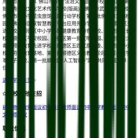
用试点校; 3. 佛山市“657”法治文化品牌学校、佛山市第一
批优秀传统文化艺术传承学校(版画)、佛山市武术特色学校、
佛山市中小学昆虫旅馆共建行动学校、第六批佛山市文明校
园、佛山市国家智慧教育平台应用先锋学校; 4. 顺德区先
进学校、顺德区中小学心理健康教育特色学校、顺德区家长学
校、顺德区平安校园、顺德区第一批文明校园、顺德区青少年
毒品预防教育先进学校、顺德区五四红旗团委、顺德区中小学
校外劳动教育基地、第三批顺德区义务教育阶段课程与教学改
革种子学校、第一批顺德区“人工智能+”实践共同体成员单
位。
进入学校主页
该校其他在招
初中物理教师
面议
初中英语教师
面议
初中数学教师
面议
初中语
文教师
面议
职位信息