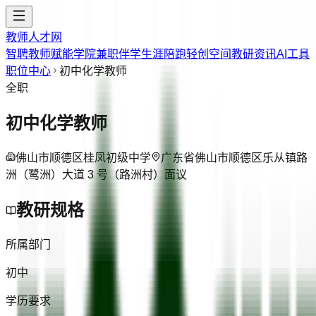
教师人才网
智聘教师
赋能学院
兼职伴学
生涯陪跑
轻创空间
教研资讯
AI工具
职位中心
初中化学教师
全职
初中化学教师
佛山市顺德区桂凤初级中学
广东省佛山市顺德区乐从镇路
洲（鹭洲）大道 3 号（路洲村）
面议
教研规格
所属部门
初中
学历要求