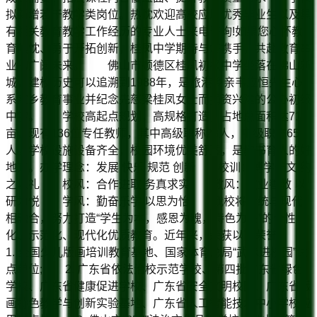
拟新增若干教学类岗位。热忱欢迎高校应届优秀毕业生以及具
有相关教育教学工作经历的专业人士来电咨询!如果您心怀教
育热忱、勇于开拓创新，桂凤中学期待与您携手，共赴教育事
业的广阔未来。 佛山市顺德区桂凤初级中学坐落在佛山新
城，建校历史可以追溯到1988年，是旅港乡亲韦应恒先生心
系家乡教育事业并纪念先慈梁桂凤女士而捐资兴建的公办初级
中学。 学校高起点规划，高规格打造，占地总面积达71
亩，现有136位专任教师，其中高级职称23人，中级职称65
人。学校设施设备齐全，校园环境优美舒适，是教书育人的好
地方。办学理念：发展 快乐 规范 创新 校训：博学于文 约
之以礼 校风：合作进取 务真求实 教风：敬业善教 以
研为悦 学风：勤奋乐学 以思为怡 我校将传统与现代
相融合，努力打造“学生为本，感恩为魂，特色为品”的个性
化、示范化、现代化优质教育。近年来，荣获以下荣誉：
1. 全国少儿版画培训教育基地、国家体育总局“武术进校园”试
点单位; 2. 广东省依法治校示范学校、第四批广东省绿色
学校、广东省健康促进学校、广东省安全文明校园、广东省版
画特色教学与创新实验基地、广东省人工智能技术中小学校应