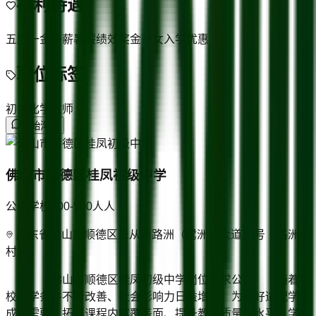
福利待遇
五险一金
带薪暑假
绩效奖金
子女入学优惠
职位标签
初中化学教师
开始沟通
佛山市顺德区桂凤初级中学
公立学校
300-500人
人
广东省佛山市顺德区乐从镇路洲（鹭洲）大道 3 号（路洲
村）
佛山市顺德区桂凤初级中学岗位需求公告 随着学
校办学条件不断改善、社会影响力日益增强，为更好适配学生
成长需要、拓展课程内容覆盖面、提升教学质量与水平，学校