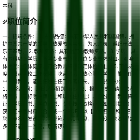
本科
职位简介
一、招聘条件： 1. 思想品德：具有中华人民共和国国籍，拥
护中国共产党的领导，热爱教育事业，为人师表，遵纪守法，
乐于奉献。 2. 教师资格：具有相应的教师资格。 3. 学历：具
有本科以上学历，所学专业与招聘岗位专业要求对口。 4. 身
体状况：身体健康，符合教师资格认定体检标准。 5. 工作态
度：服从学校工作安排，吃苦耐劳，热心服务学生，能胜任初
中学科教学，能胜任班主任工作者优先。 二、招聘办法：
1、报名时间：即日起至招到为止。 2、报名方式：请应聘者
将简历（需标明户籍地址和现居住地址）、身份证、教师资格
证、学历证书、学位证书、专业技术资格证（如有则提供）、
获奖证书等材料（合并成一个PDF，以【（姓名+学科）临
聘】命名）发送到站内邮箱。合则约见，因所投应聘资料较
多，不能一一回复，敬请谅解