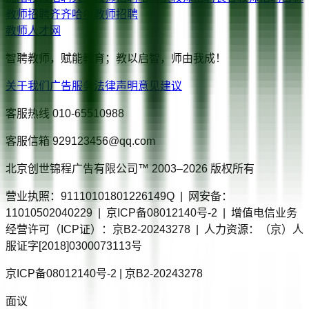
教师招聘
齐齐哈尔
教师招聘
教师人才网
智聘教师，赋能教育；教以启智，师由我成！
关于我们
广告服务
法律声明
意见建议
客服热线
010-65510988
客服信箱
929123456@qq.com
北京创世锦程广告有限公司™ 2003–
2026
版权所有
营业执照：91110101801226149Q | 网安备：
11010502040229 | 京ICP备08012140号-2 | 增值电信业务
经营许可（ICP证）：京B2-20243278 | 人力资源：（京）人
服证字[2018]0300073113号
京ICP备08012140号-2 | 京B2-20243278
面议