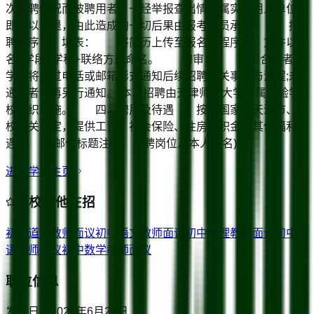
次招聘情况而被聘用者，一经举报查出情况属实，用人单位立
即予以清退，由此造成的一切后果由报考人员承担。 三、招
聘程序 填表： 将简历上传至报名小程序中，文件以姓
名+学段+学科+联络方式命名。 初审： 初审合格者，
学校将通过电话或邮箱形式通知后续招聘相关事宜与流程;未
通过者不再另行通知。 本次招聘由天津师范大学附属实验学
校组织实施。 四、聘用及待遇 按照国家、天津市、学
校有关规定，提供工资、社会保险、住房公积金和其他福利待
遇。 (邮件标题注明：应聘岗位及本人姓名)
进入学校主页
该校其他在招
初中道法教师
面议
初中语文教师
面议
初中物理教师
面议
初中英
语教师
面议
初中数学教师
面议
职位信息
发布日期
2026年6月24日