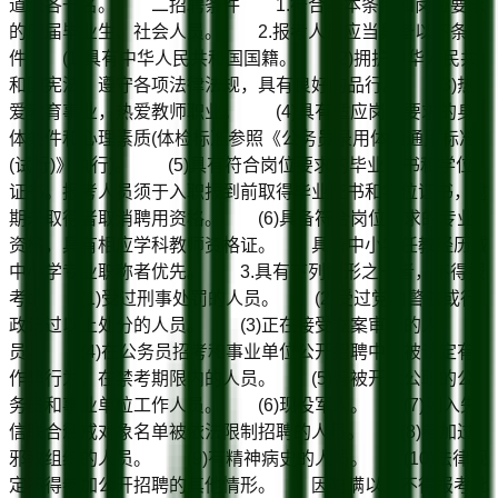
道法各一名。 二招聘条件 1.符合基本条件和岗位要求
的应届毕业生、社会人员。 2.报考人员应当具备以下条
件 (1)具有中华人民共和国国籍。 (2)拥护中华人民共
和国宪法，遵守各项法律法规，具有良好的品行。 (3)热
爱教育事业，热爱教师职业。 (4)具有适应岗位要求的身
体条件和心理素质(体检标准参照《公务员录用体检通用标准
(试行)》执行)。 (5)具有符合岗位要求的毕业证书和学位
证书。报考人员须于入职报到前取得毕业证书和学位证书，逾
期未取得者取消聘用资格。 (6)具备符合岗位要求的专业
资格，具有相应学科教师资格证。 具备中小学任教经历或
中小学专业职称者优先。 3.具有下列情形之一者，不得报
考： (1)受过刑事处罚的人员。 (2)受过党内警告或行
政记过以上处分的人员。 (3)正在接受立案审查的人
员。 (4)在公务员招考和事业单位公开招聘中，被认定有
作弊行为，在禁考期限内的人员。 (5)曾被开除公职的公
务员和事业单位工作人员。 (6)现役军人。 (7)列入失
信联合惩戒对象名单被依法限制招聘的人员。 (8)参加过
邪教组织的人员。 (9)有精神病史的人员。 (10)法律规
定不得参加公开招聘的其他情形。 因隐瞒以上不得报考此