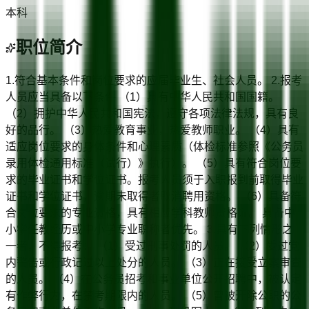
本科
职位简介
1.符合基本条件和岗位要求的应届毕业生、社会人员。 2.报考
人员应当具备以下条件 （1）具有中华人民共和国国籍。
（2）拥护中华人民共和国宪法，遵守各项法律法规，具有良
好的品行。 （3）热爱教育事业，热爱教师职业。 （4）具有
适应岗位要求的身体条件和心理素质（体检标准参照《公务员
录用体检通用标准（试行）》执行）。 （5）具有符合岗位要
求的毕业证书和学位证书。报考人员须于入职报到前取得毕业
证书和学位证书，逾期未取得者取消聘用资格。 （6）具备符
合岗位要求的专业资格，具有相应学科教师资格证。 具备中
小学任教经历或中小学专业职称者优先。 3.具有下列情形之
一者，不得报考： （1）受过刑事处罚的人员。 （2）受过党
内警告或行政记过以上处分的人员。 （3）正在接受立案审查
的人员。 （4）在公务员招考和事业单位公开招聘中，被认定
有作弊行为，在禁考期限内的人员。 （5）曾被开除公职的公