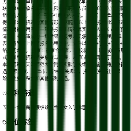
务员和事业单位工作人员。 （6）现役军人。 （7）列入失信
联合惩戒对象名单被依法限制招聘的人员。 （8）参加过邪教
组织的人员。 （9）有精神病史的人员。 （10）法律规定不
得参加公开招聘的其他情形。 因隐瞒以上不得报考此次招聘
情况而被聘用者，一经举报查出情况属实，用人单位立即予以
清退，由此造成的一切后果由报考人员承担。 招聘程序 填
表：将简历上传至报名小程序中，文件以姓名+学段+学科+联
络方式命名。 初审：初审合格者，学校将通过电话或邮箱形
式通知后续招聘相关事宜与流程；未通过者不再另行通知。
本次招聘由天津师范大学附属实验学校组织实施。 聘用及待
遇 按照国家、天津市、学校有关规定，提供工资、社会保
险、住房公积金和其他福利待遇。
福利待遇
五险一金
带薪暑假
绩效奖金
子女入学优惠
职位标签