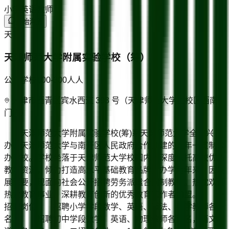
小学英语教师
开始沟通
天
天津师范大学附属实验学校（筹）
公立学校
100-300人
人
天津市西青区宾水西道 393 号（天津师范大学主校区西南
门内）
天津师范大学附属实验学校(筹)系天津师范大学全资兴
办，天津师范大学与南开区人民政府合作共建的九年一贯制公
办学校。学校坐落于天津师范大学校园内，深度依托高校优质
教育资源，倾力打造高水平基础教育品牌。办学两年来，因发
展需要，现面向社会公开招聘劳务派遣合同制教师。热忱欢迎
热爱教育事业、深耕教育创新的优秀教育工作者加盟。 一
招聘岗位 招聘小学学段数学、英语、道法、科学教师各一
名。 招聘初中学段数学、英语、物理教师各两名，语文、