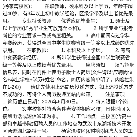
(杨家湾校区)： 在职教师，须本科及以上学历，年龄不超
过40岁，有3年以上初中教学经验，区级学带及以上者优先录
用。 专业特长教师 优秀应届毕业生： 1. 硕士及
以上学历(优秀毕业生可放宽至本科)。 2. 所学专业与报考
岗位的专业要求一致或高度相关。 3. 高中期间有过学科
竞赛经历，获得过全国中学生联赛省级一等奖以上成绩的优先
录用。 在职教师： 1. 本科及以上学历。 2. 有高
中竞赛教学经历。 3. 所带学生获得过全国中学生联赛省
级一等奖及以上成绩者优先录用。 应聘须知 填写招聘
信息表，同时在附件上传电子版个人简历(文件请以“应聘岗位
名+毕业学校+学历+姓名”命名，简历内容简单明了，内容控制
在1-2页) 请优先使用上述简历投递方式，如上述投递方式
不成功的，可将个人简历投递至站内邮箱。 注意事项
1. 简历截止日期：2026年6月30日。 2. 每人限报1个岗
位。 3. 学校将对符合条件者安排相应考核，具体时间以
接到电话或短信通知为准。 4. 工作地点：主校区(含高中
部和卓越书院)招聘人员的工作地点为武汉市东湖新技术开发
区汤逊湖北路特一号。 杨家湾校区(初中部)招聘人员的工