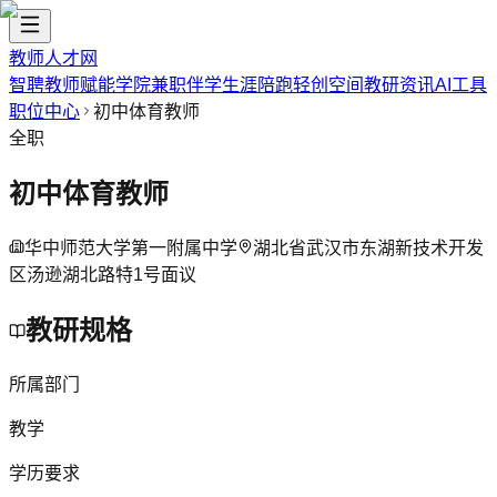
教师人才网
智聘教师
赋能学院
兼职伴学
生涯陪跑
轻创空间
教研资讯
AI工具
职位中心
初中体育教师
全职
初中体育教师
华中师范大学第一附属中学
湖北省武汉市东湖新技术开发
区汤逊湖北路特1号
面议
教研规格
所属部门
教学
学历要求