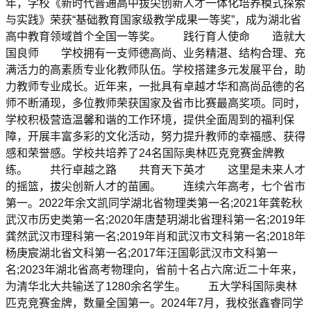
年，学校《新时代普通高中拔尖创新人才一体化培养模式探索
与实践》荣获“基础教育国家级教学成果一等奖”，成为湖北省
高中教育领域首个全国一等奖。 践行育人使命 造就大
国良师 学校拥有一支师德高尚、业务精湛、结构合理、充
满活力的高素质专业化教师队伍。学校搭建多元发展平台，助
力教师专业成长。近年来，一批具有卓越才华和高尚品德的名
师不断涌现，多位教师荣获国家及省市比赛最高奖项。同时，
学校积极营造温馨和谐的工作环境，提供全面周到的福利保
障，开展丰富多彩的文化活动，努力提升教师的幸福感、获得
感和荣誉感。学校共培养了24名国际奥林匹克竞赛金牌教
练。 共行卓越之路 共育天下英才 这里是未来人才
的摇篮，拔尖创新人才的苗圃。 连续六年高考，七个省市
第一。2022年余文凯同学湖北省物理类第一名;2021年龚乾秋
武汉市历史类第一名;2020年唐楚玥湖北省理科第一名;2019年
龚然武汉市理科第一名;2019年肖和武汉市文科第一名;2018年
杨庚宸湖北省文科第一名;2017年汪国彰武汉市文科第一
名;2023年湖北省高考物理向，省前十名占六席;近二十年来，
为清华北大共输送了1280余名学生。 五大学科国际奥林
匹克竞赛金牌，数量全国第一。2024年7月，我校张鑫睿同学