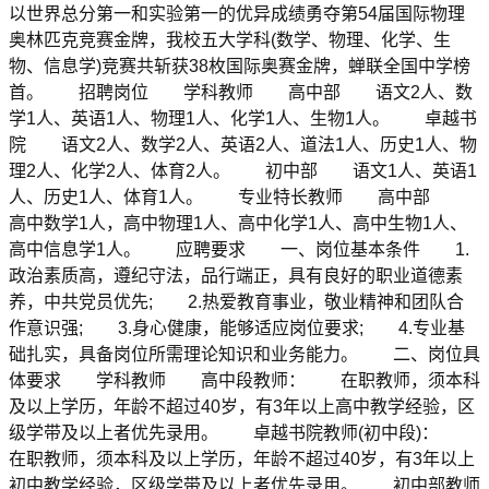
以世界总分第一和实验第一的优异成绩勇夺第54届国际物理
奥林匹克竞赛金牌，我校五大学科(数学、物理、化学、生
物、信息学)竞赛共斩获38枚国际奥赛金牌，蝉联全国中学榜
首。 招聘岗位 学科教师 高中部 语文2人、数
学1人、英语1人、物理1人、化学1人、生物1人。 卓越书
院 语文2人、数学2人、英语2人、道法1人、历史1人、物
理2人、化学2人、体育2人。 初中部 语文1人、英语1
人、历史1人、体育1人。 专业特长教师 高中部
高中数学1人，高中物理1人、高中化学1人、高中生物1人、
高中信息学1人。 应聘要求 一、岗位基本条件 1.
政治素质高，遵纪守法，品行端正，具有良好的职业道德素
养，中共党员优先; 2.热爱教育事业，敬业精神和团队合
作意识强; 3.身心健康，能够适应岗位要求; 4.专业基
础扎实，具备岗位所需理论知识和业务能力。 二、岗位具
体要求 学科教师 高中段教师： 在职教师，须本科
及以上学历，年龄不超过40岁，有3年以上高中教学经验，区
级学带及以上者优先录用。 卓越书院教师(初中段)：
在职教师，须本科及以上学历，年龄不超过40岁，有3年以上
初中教学经验，区级学带及以上者优先录用。 初中部教师