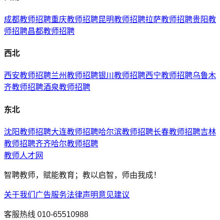
成都
教师招聘
重庆
教师招聘
昆明
教师招聘
拉萨
教师招聘
贵阳
教
师招聘
昌都
教师招聘
西北
西安
教师招聘
兰州
教师招聘
银川
教师招聘
西宁
教师招聘
乌鲁木
齐
教师招聘
酒泉
教师招聘
东北
沈阳
教师招聘
大连
教师招聘
哈尔滨
教师招聘
长春
教师招聘
吉林
教师招聘
齐齐哈尔
教师招聘
教师人才网
智聘教师，赋能教育；教以启智，师由我成！
关于我们
广告服务
法律声明
意见建议
客服热线
010-65510988