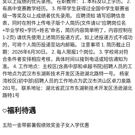
奖以上成绩的优先录用。 在职教师： 1. 本科及以上学历。 2.
有高中竞赛教学经历。 3. 所带学生获得过全国中学生联赛省
级一等奖及以上成绩者优先录用。 应聘须知 填写招聘信息
表，同时在附件上传电子版个人简历(文件请以“应聘岗位名
+毕业学校+学历+姓名”命名，简历内容简单明了，内容控制在
1-2页) 请优先使用上述简历投递方式，如上述投递方式不成功
的，可将个人简历投递至站内邮箱。 注意事项 1. 简历截止日
期：2026年6月30日。 2. 每人限报1个岗位。 3. 学校将对符
合条件者安排相应考核，具体时间以接到电话或短信通知为
准。 4. 工作地点：主校区(含高中部和卓越书院)招聘人员的工
作地点为武汉市东湖新技术开发区汤逊湖北路特一号。 杨家
湾校区(初中部)招聘人员的工作地点为武汉市洪山区卓刀泉路
281号。 联系地址：湖北省武汉市东湖新技术开发区汤逊湖北
路特1号
福利待遇
五险一金
带薪暑假
绩效奖金
子女入学优惠