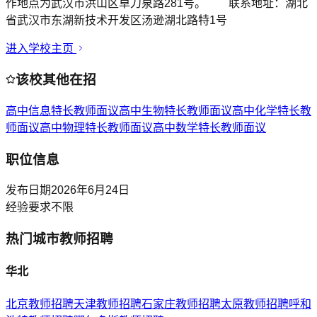
作地点为武汉市洪山区卓刀泉路281号。 联系地址：湖北
省武汉市东湖新技术开发区汤逊湖北路特1号
进入学校主页
该校其他在招
高中信息特长教师
面议
高中生物特长教师
面议
高中化学特长教
师
面议
高中物理特长教师
面议
高中数学特长教师
面议
职位信息
发布日期
2026年6月24日
经验要求
不限
热门城市教师招聘
华北
北京
教师招聘
天津
教师招聘
石家庄
教师招聘
太原
教师招聘
呼和