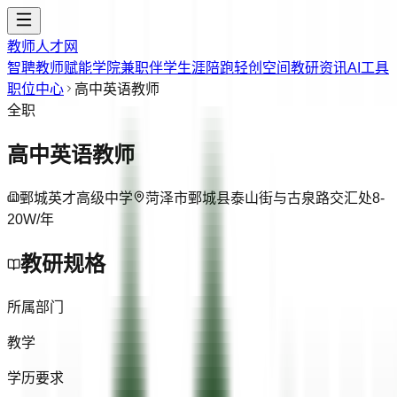
教师人才网
智聘教师
赋能学院
兼职伴学
生涯陪跑
轻创空间
教研资讯
AI工具
职位中心
高中英语教师
全职
高中英语教师
鄄城英才高级中学
菏泽市鄄城县泰山街与古泉路交汇处
8-
20W/年
教研规格
所属部门
教学
学历要求