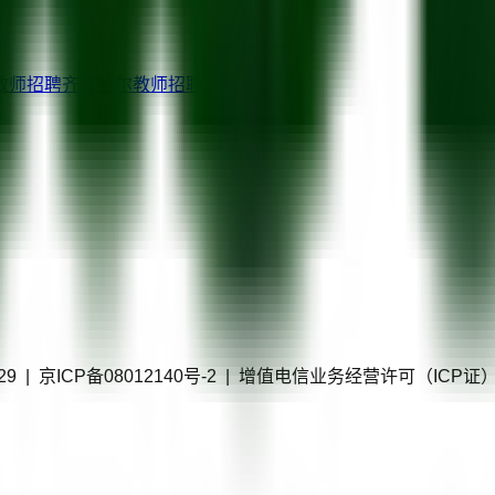
教师招聘
齐齐哈尔
教师招聘
40229 | 京ICP备08012140号-2 | 增值电信业务经营许可（IC