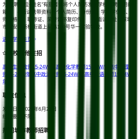
为“应聘岗位+姓名”有意者请将个人简历发至学校招聘专用邮
箱 4.面试携带资料：个人简历、身份证、学历学位证、教
师资格证、职称证、荣誉证书复印件; 5.面试地址：深圳
市宝安区新桥街道上星路160号华一实验学校。
进入学校主页
该校其他在招
高中生物教师
15-24W/年
高中化学教师
15-24W/年
高中地理教
师
15-24W/年
高中政治教师
15-24W/年
高中日语教师
15-24W/
年
职位信息
发布日期
2026年6月21日
经验要求
不限
热门城市教师招聘