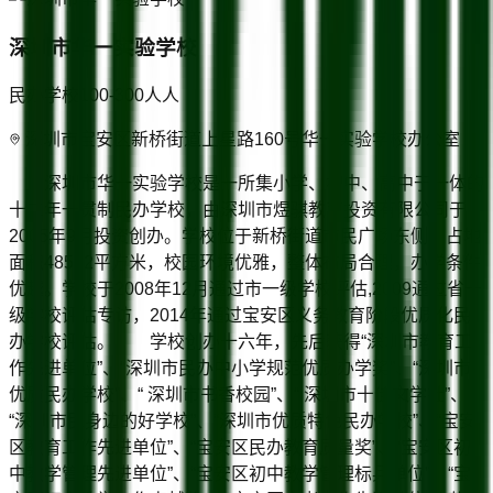
深圳市华一实验学校
民办学校
100-300人
人
深圳市宝安区新桥街道上星路160号华一实验学校办公室
深圳市华一实验学校是一所集小学、初中、高中于一体的
十二年一贯制民办学校，由深圳市煜骐教育投资有限公司于
2005年9月投资创办。学校位于新桥街道市民广场东侧，占地
面积48522平方米，校园环境优雅，整体布局合理，办学条件
优越。学校于2008年12月通过市一级学校评估,2009通过省一
级学校评估专访，2014年通过宝安区义务教育阶段优质化民
办学校评估。 学校创办十六年，先后获得“深圳市教育工
作先进单位”、“深圳市民办中小学规范优质办学奖”、“深圳市
优质民办学校”、“ 深圳市书香校园”、“ 深圳市十佳文学社”、
“深圳市民身边的好学校”、“深圳市优质特色民办学校”、“宝安
区教育工作先进单位”、“宝安区民办教育质量奖”、“宝安区初
中教学管理先进单位”、“宝安区初中教学管理标兵单位”、“宝