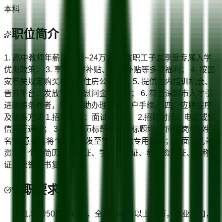
本科
职位简介
1. 高中教师年薪：15万~24万； 2. 教职工子女享受专属入学
优惠政策； 3. 享有住房补贴、伙食补贴等多项福利； 4. 按国
家有关规定购买社保、住房公积金； 5. 提供国内培训机会、
晋升平台，发放节假日慰问金等福利； 6. 符合深圳市人才引
进政策条件者，学校协助办理深圳入户手续。 四、应聘程序
及联系方式 1.招聘形式：面试+试讲； 2.招聘时间：电话或短
信另行通知； 3.个人简历标题和邮件标题均为“应聘岗位+姓
名”有意者请将个人简历发至学校招聘专用邮箱； 4.面试携带
资料：个人简历、身份证、学历学位证、教师资格证、职称
证、荣誉证书复印件；
任职要求
1.年龄50周岁以下，全日制本科以上学历，专业对口，