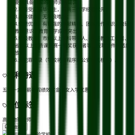
要求具备相应的教师资格证；
2.可接受应届毕业生，有高三教学经验优先；
3.身体健康，无不良嗜好；
4.师德优良，有较强的奉献精神、团队合作意识、教研
教改意识，教育教学成绩突出；
5.特级教师、市级以上学科带头人、先进教育工作者、
省级以上优质课竞赛一等奖获得者等，应聘条件可适度
放宽；
6.无犯罪记录（学校将按程序向公安机关核实）。
福利待遇
五险一金
带薪暑假
绩效奖金
子女入学优惠
职位标签
高中物理教师
开始沟通