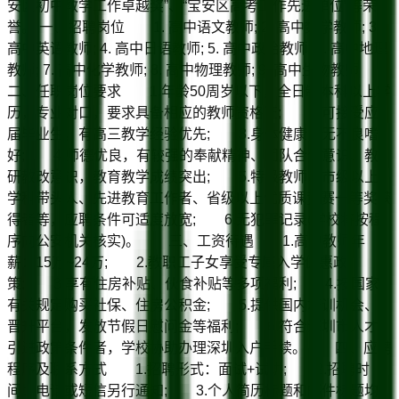
安区初中教学工作卓越奖”、“宝安区高考工作先进单位”等荣
誉。 一、招聘岗位 1. 高中语文教师; 2. 高中数学教师; 3.
高中英语教师; 4. 高中日语教师; 5. 高中政治教师; 6. 高中地理
教师; 7. 高中化学教师; 8. 高中物理教师; 9. 高中生物教师
二、任职岗位要求 1.年龄50周岁以下，全日制本科以上学
历，专业对口，要求具备相应的教师资格证; 2.可接受应
届毕业生，有高三教学经验优先; 3.身体健康，无不良嗜
好; 4.师德优良，有较强的奉献精神、团队合作意识、教
研教改意识，教育教学成绩突出; 5.特级教师、市级以上
学科带头人、先进教育工作者、省级以上优质课竞赛一等奖获
得者等，应聘条件可适度放宽; 6.无犯罪记录(学校将按程
序向公安机关核实)。 三、工资待遇 1.高中教师年
薪：15万~24万; 2.教职工子女享受专属入学优惠政
策; 3.享有住房补贴、伙食补贴等多项福利; 4.按国家
有关规定购买社保、住房公积金; 5.提供国内培训机会、
晋升平台，发放节假日慰问金等福利; 6.符合深圳市人才
引进政策条件者，学校协助办理深圳入户手续。 四、应聘
程序及联系方式 1.招聘形式：面试+试讲; 2.招聘时
间：电话或短信另行通知; 3.个人简历标题和邮件标题均