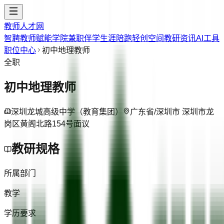
教师人才网
智聘教师
赋能学院
兼职伴学
生涯陪跑
轻创空间
教研资讯
AI工具
职位中心
初中地理教师
全职
初中地理教师
深圳龙城高级中学（教育集团）
广东省/深圳市 深圳市龙
岗区黄阁北路154号
面议
教研规格
所属部门
教学
学历要求