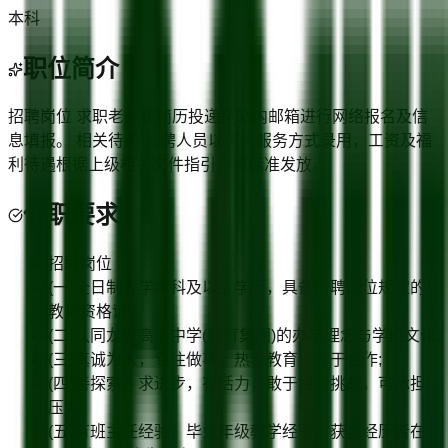
本科
职位简介
招聘岗位 求职老师将简历投递至站内邮箱进行网络报名及信
息填报。 相关待遇 拟聘人员以购买服务方式录用，工资及福
利待遇根据上级相关文件指引，按标准发放。
任职要求
招聘岗位
(一)全日制大学本科及以上学历，具备所聘岗位规定的
教师资格证;
(二)认同龙城高级中学(教育集团)的办学理念与学校文化;
(三)真诚为人，专注做事，热衷教育，善于合作;
(四)善探索，求进步，有活力，敢于接受挑战，可承担
压力;
(五)有班主任经验、毕业年级教学经验、获奖经历者在