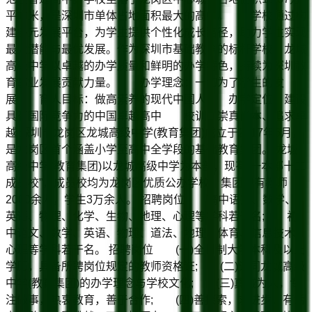
平方米，是深圳市单体占地面积最大的高中。 学校通过构
建多元发展平台，为学生提供个性化成长路径，助力学生实现
最大潜能与最优发展。作为深圳市基础教育的标杆学校，龙城
高级中学以卓越的办学质量和鲜明的办学特色，持续为深圳教
育事业发展贡献力量。 办学理念：一切为了学生的发
展 育人目标：做高素养的现代中国人 办学定位：建设
具有国际竞争力的中国卓越高中 校训：崇真尚本、追求卓
越 深圳市龙岗区龙城高级中学(教育集团)成立于2017年6月，
是龙岗区首个涵盖小学至高中全学段的基础教育集团。 龙城
高级中学(教育集团)以龙城高级中学为本部，现有“一本部十二
成员校”，成员校均为龙岗区优质公办学校，集团现有教师
2000余人，学生3万余人。 招聘岗位 高中语文、数学、
英语、物理、化学、生物、地理、心理等学科若干名; 初
中语文、数学、英语、物理、道法、地理、体育、信息技术、
心理等学科若干名。 招聘岗位 (一)全日制大学本科及以上
学历，具备所聘岗位规定的教师资格证; (二)认同龙城高级
中学(教育集团)的办学理念与学校文化; (三)真诚为人，专
注做事，热衷教育，善于合作; (四)善探索，求进步，有活