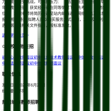
力，敢于接受挑战，可承担压力; (五)有班主任经验、毕业
年级教学经验、获奖经历者在同等情况下优先考虑。 招聘岗
位 求职老师将简历投递至站内邮箱进行网络报名及信息填
报。 相关待遇 拟聘人员以购买服务方式录用，工资及福利待
遇根据上级相关文件指引，按标准发放。
进入学校主页
该校其他在招
初中心理教师
面议
初中信息技术教师
面议
初中体育教师
面议
初
中道法教师
面议
初中物理教师
面议
职位信息
发布日期
2026年6月21日
经验要求
不限
热门城市教师招聘