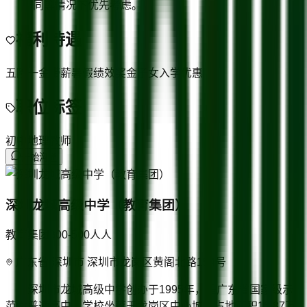
同等情况下优先考虑。
福利待遇
五险一金
带薪暑假
绩效奖金
子女入学优惠
职位标签
初中地理教师
开始沟通
深圳龙城高级中学（教育集团）
教育集团
300-500人
人
广东省/深圳市 深圳市龙岗区黄阁北路154号
深圳市龙城高级中学创办于1995年，是广东省国家级示
范性普通高中。学校坐落于龙岗区中心城，占地面积15.87万