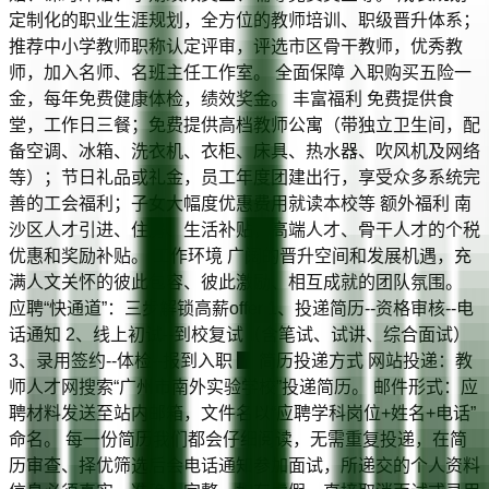
定制化的职业生涯规划，全方位的教师培训、职级晋升体系；
推荐中小学教师职称认定评审，评选市区骨干教师，优秀教
师，加入名师、名班主任工作室。 全面保障 入职购买五险一
金，每年免费健康体检，绩效奖金。 丰富福利 免费提供食
堂，工作日三餐；免费提供高档教师公寓（带独立卫生间，配
备空调、冰箱、洗衣机、衣柜、床具、热水器、吹风机及网络
等）；节日礼品或礼金，员工年度团建出行，享受众多系统完
善的工会福利；子女大幅度优惠费用就读本校等 额外福利 南
沙区人才引进、住房、生活补贴，高端人才、骨干人才的个税
优惠和奖励补贴。 工作环境 广阔的晋升空间和发展机遇，充
满人文关怀的彼此包容、彼此激励、相互成就的团队氛围。
应聘“快通道”：三步解锁高薪offer 1、投递简历--资格审核--电
话通知 2、线上初试--到校复试（含笔试、试讲、综合面试）
3、录用签约--体检--报到入职 ▊ 简历投递方式 网站投递：教
师人才网搜索“广州市南外实验学校”投递简历。 邮件形式：应
聘材料发送至站内邮箱，文件名以“应聘学科岗位+姓名+电话”
命名。 每一份简历我们都会仔细阅读，无需重复投递，在简
历审查、择优筛选后会电话通知参加面试，所递交的个人资料