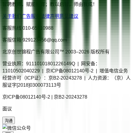
智聘教师，赋能教育；教以启智，师由我成！
关于我们
广告服务
法律声明
意见建议
客服热线
010-65510988
客服信箱
929123456@qq.com
北京创世锦程广告有限公司™ 2003–
2026
版权所有
营业执照：91110101801226149Q | 网安备：
11010502040229 | 京ICP备08012140号-2 | 增值电信业务
经营许可（ICP证）：京B2-20243278 | 人力资源：（京）人
服证字[2018]0300073113号
京ICP备08012140号-2 | 京B2-20243278
面议
沟通