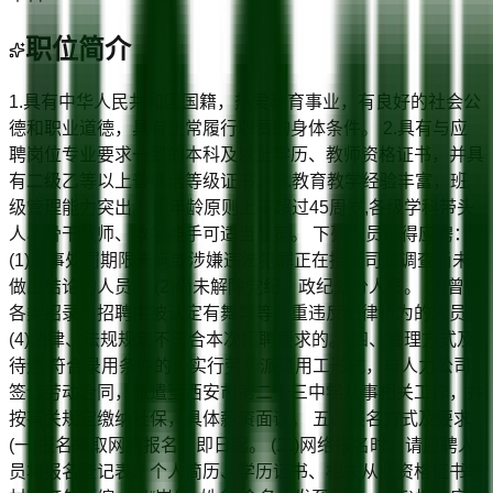
职位简介
1.具有中华人民共和国国籍，热爱教育事业，有良好的社会公
德和职业道德，具有正常履行职责的身体条件。 2.具有与应
聘岗位专业要求一致的本科及以上学历、教师资格证书，并具
有二级乙等以上普通话等级证书。 3.教育教学经验丰富，班
级管理能力突出。 4.年龄原则上不超过45周岁,各级学科带头
人、骨干教师、教学能手可适当放宽。 下列人员不得应聘：
(1)刑事处罚期限未满或涉嫌违法犯罪正在接受司法调查尚未
做出结论的人员。 (2)尚未解除党纪、政纪处分人员。 (3)曾在
各类招录、招聘中被认定有舞弊等严重违反纪律行为的人员。
(4)法律、法规规定不符合本次招聘要求的。 四、管理方式及
待遇 符合录用条件的，实行劳务派遣用工形式，与人力公司
签订劳动合同，派遣至西安市第二十三中学从事相关工作，并
按有关规定缴纳社保，具体薪资面议。 五、报名方式及要求
(一)报名采取网络报名，即日起。 (二)网络报名时，请应聘人
员将报名登记表、个人简历、学历证书、相关从业资格证书等