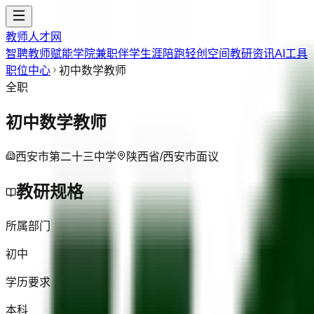
教师人才网
智聘教师
赋能学院
兼职伴学
生涯陪跑
轻创空间
教研资讯
AI工具
职位中心
初中数学教师
全职
初中数学教师
西安市第二十三中学
陕西省/西安市
面议
教研规格
所属部门
初中
学历要求
本科