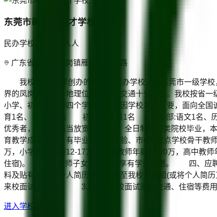
东莞市新世纪英才学校
民办学校
300-500人
人
广东省东莞市凤岗镇雁田镇田北路
我校是1994年创办的寄宿制民办学校，是东莞市一级学校，
界的凤岗镇境内，地理位置优越，交通十分方便。我校按省一
小学、初中和高中四个学段。 因学校发展需要，面向全国诚
育1名、计算机1名 初中部:文员1名 高中部:语文1名
优秀者，年龄可适当放宽。 3、全日制师范类院校毕业，
育教学成果突出、有毕业班教学经验、市(县)重点学校骨干
万，小学教师年薪12-17万，初中教师年薪14-20万，高
住宿)。 5、教师子女就读本校享有学费优惠。 四、应聘
料及贴有照片的个人简历复印件寄至我校人事组(或将个人简
来校面试、考核。 3、教师来校面试来往交通、住宿等费
进入学校主页