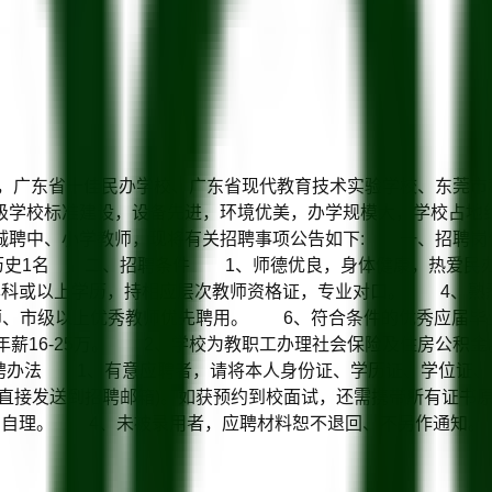
广东省十佳民办学校、广东省现代教育技术实验学校、东莞市科
级学校标准建设，设备先进，环境优美，办学规模大，学校占地约
聘中、小学教师，现将有关招聘事项公告如下: 一、招聘岗位
、历史1名 二、招聘条件 1、师德优良，身体健康，热爱民办
本科或以上学历，持相应层次教师资格证，专业对口。 4、熟
教师、市级以上优秀教师优先聘用。 6、符合条件的优秀应届毕
中教师年薪16-25万。 2、学校为教职工办理社会保险及住房
办法 1、有意应聘者，请将本人身份证、学历证、学位证、
历直接发送到招聘邮箱)。如获预约到校面试，还需携带所有证书
用自理。 4、未被录用者，应聘材料恕不退回、不另作通知。