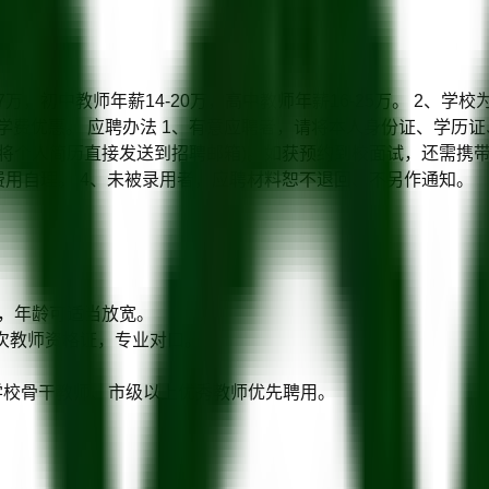
17万，初中教师年薪14-20万，高中教师年薪16-25万。 2
享有学费优惠。 应聘办法 1、有意应聘者，请将本人身份证、学
将个人简历直接发送到招聘邮箱)。如获预约到校面试，还需携带
费用自理。 4、未被录用者，应聘材料恕不退回、不另作通知。
者，年龄可适当放宽。
次教师资格证，专业对口。
。
学校骨干教师、市级以上优秀教师优先聘用。