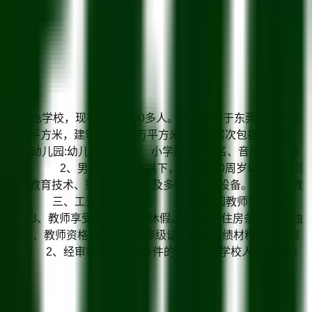
普特色学校，现有学生3900多人。学校坐落于东莞与深圳交
13万平方米，建筑面积约8万平方米，办学层次包括幼儿园、
 幼儿园:幼儿教师3名 小学部:数学2名、音乐1名、体
教育。 2、男教师45周岁以下，女教师40周岁以下。特别
悉现代教育技术、熟练操作电脑及多媒体教学设备。 5、教
业生。 三、工资及福利待遇 1、幼儿园教师年薪7-9
公积金。 3、教师享受寒暑假带薪休假。 4、住房条件好(单独
职称证、教师资格证、普通话等级证、有关业绩材料等个人资
原件。 2、经审核符合招聘条件的教师，由学校人事组通知