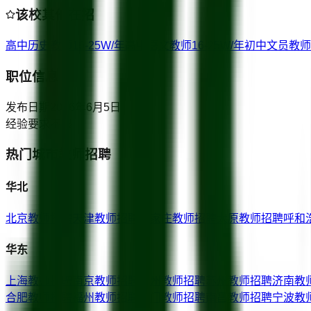
该校其他在招
高中历史教师
16-25W/年
高中语文教师
16-25W/年
初中文员教师
职位信息
发布日期
2026年6月5日
经验要求
不限
热门城市教师招聘
华北
北京
教师招聘
天津
教师招聘
石家庄
教师招聘
太原
教师招聘
呼和
华东
上海
教师招聘
南京
教师招聘
杭州
教师招聘
苏州
教师招聘
济南
教
合肥
教师招聘
福州
教师招聘
厦门
教师招聘
南昌
教师招聘
宁波
教