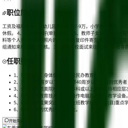
职位简介
工资及福利待遇 1、幼儿园教师年薪7-9万，小学教师年薪12-
休假。 4、住房条件好(单独住宿)。 5、教师子女就读本校
料等个人资料及贴有照片的个人简历复印件寄至我校人事组(或
组通知来校面试、考核。 3、教师来校面试来往交通、住宿等
任职要求
1、师德优良，身体健康，热爱民办教育。
2、男教师45周岁以下，女教师40周岁以下。特别优秀
3、全日制师范类院校毕业，本科或以上学历，持相应层
4、熟悉现代教育技术、熟练操作电脑及多媒体教学设备
5、教育教学成果突出、有毕业班教学经验、市(县)重点
6、符合条件的优秀应届毕业生。
开始沟通