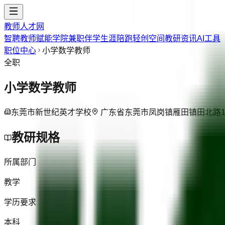
教师人才网
智聘教师
赋能学院
兼职伴学
生涯陪跑
轻创空间
教研资讯
AI工具
职位中心
小学数学教师
全职
小学数学教师
东莞市新世纪英才学校
广东省东莞市凤岗镇雁田镇田北路
教研规格
所属部门
教学
学历要求
本科