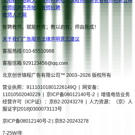
沈阳
教师招聘
大连
教师招聘
哈尔滨
教师招聘
长春
教师招聘
吉林
教师招聘
齐齐哈尔
教师招聘
教师人才网
智聘教师，赋能教育；教以启智，师由我成！
关于我们
广告服务
法律声明
意见建议
客服热线
010-65510988
客服信箱
929123456@qq.com
北京创世锦程广告有限公司™ 2003–
2026
版权所有
营业执照：91110101801226149Q | 网安备：
11010502040229 | 京ICP备08012140号-2 | 增值电信业务
经营许可（ICP证）：京B2-20243278 | 人力资源：（京）人
服证字[2018]0300073113号
京ICP备08012140号-2 | 京B2-20243278
7-25W/年