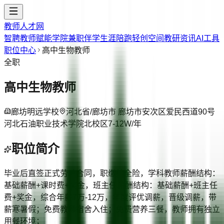
教师人才网
智聘教师
赋能学院
兼职伴学
生涯陪跑
轻创空间
教研资讯
AI工具
职位中心
高中生物教师
全职
高中生物教师
廊坊明远学校
河北省/廊坊市 廊坊市安次区爱民西道90号
河北石油职业技术学院北校区
7-12W/年
职位简介
毕业后直签正式劳动合同，职缴纳全险，学科教师薪酬结构：
基础薪酬+课时费+奖金，班主任薪酬结构：基础薪酬+班主任
费+奖金，综合年薪7万-12万，年度评优调薪，晋级调薪，带
薪寒暑假；免费教师宿舍入住；免费营养三餐，教师拥有独立
用餐环境；