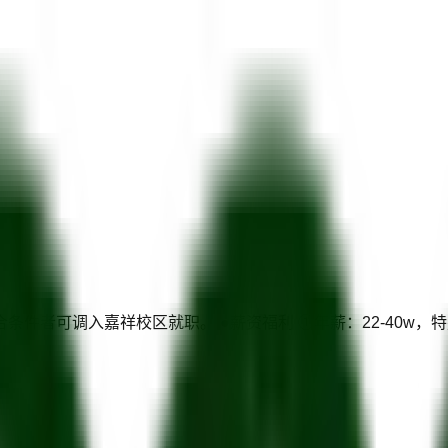
合条件者可调入嘉祥校区就职。 ●薪资福利 ①年薪：22-40w