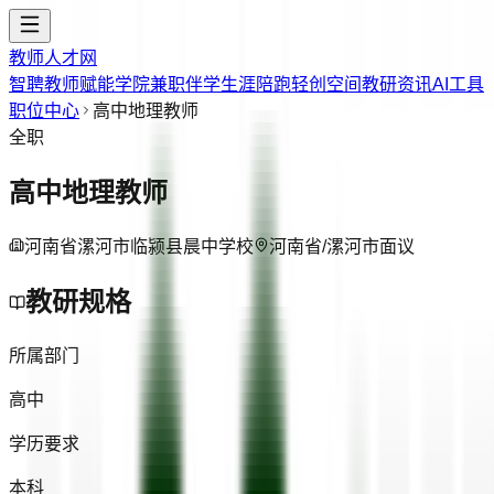
教师人才网
智聘教师
赋能学院
兼职伴学
生涯陪跑
轻创空间
教研资讯
AI工具
职位中心
高中地理教师
全职
高中地理教师
河南省漯河市临颍县晨中学校
河南省/漯河市
面议
教研规格
所属部门
高中
学历要求
本科