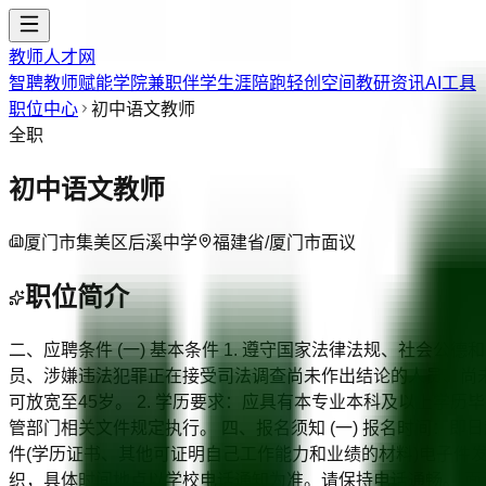
教师人才网
智聘教师
赋能学院
兼职伴学
生涯陪跑
轻创空间
教研资讯
AI工具
职位中心
初中语文教师
全职
初中语文教师
厦门市集美区后溪中学
福建省/厦门市
面议
职位简介
二、应聘条件 (一) 基本条件 1. 遵守国家法律法规、社会
员、涉嫌违法犯罪正在接受司法调查尚未作出结论的人员、尚未解
可放宽至45岁。 2. 学历要求：应具有本专业本科及以上学历
管部门相关文件规定执行。 四、报名须知 (一) 报名时间：即
件(学历证书、其他可证明自己工作能力和业绩的材料)电子件发
织，具体时间地点以学校电话通知为准。请保持电话通畅。 面试需提供